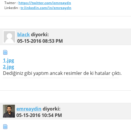
Twitter :
https://twitter.com/emreaydn
Linkedin :
tr.linkedin.com/in/emreaydn
black
diyorki:
05-15-2016
08:53 PM
1.jpg
2.jpg
Dediğiniz gibi yaptım ancak resimler de ki hatalar çıktı.
emreaydin
diyorki:
05-15-2016
10:54 PM