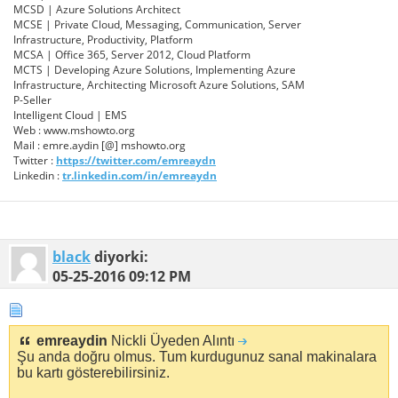
MCSD | Azure Solutions Architect
MCSE | Private Cloud, Messaging, Communication, Server
Infrastructure, Productivity, Platform
MCSA | Office 365, Server 2012, Cloud Platform
MCTS | Developing Azure Solutions, Implementing Azure
Infrastructure, Architecting Microsoft Azure Solutions, SAM
P-Seller
Intelligent Cloud | EMS
Web : www.mshowto.org
Mail : emre.aydin [@] mshowto.org
Twitter :
https://twitter.com/emreaydn
Linkedin :
tr.linkedin.com/in/emreaydn
black
diyorki:
05-25-2016
09:12 PM
emreaydin
Nickli Üyeden Alıntı
Şu anda doğru olmus. Tum kurdugunuz sanal makinalara
bu kartı gösterebilirsiniz.