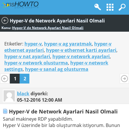
Hyper-V de Network Ayarlari Nasil Olmali
Konu:
Hyper-V de Network Ayarlari Nasil Olmali
Etiketler:
hyper-v
,
hyper-v ag yaratmak
,
hyper-v
ethernet ayarlari
,
hyper-v ethernet karti ayarlari
,
hyper-v nat ayarlari
,
hyper-v network ayarlari
,
hyper-v network olusturma
,
hyper-v network
settings
,
hyper-v sanal ag olusturma
1
2
black
diyorki:
05-12-2016
12:00 AM
Hyper-V de Network Ayarlari Nasil Olmali
Sanal makineye RDP yapabildim.
Hyper V üzerinde bir lab oluşturmak istiyorum. Bunun