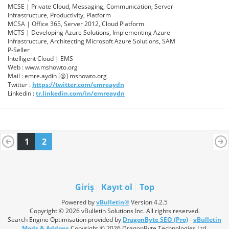
MCSE | Private Cloud, Messaging, Communication, Server
Infrastructure, Productivity, Platform
MCSA | Office 365, Server 2012, Cloud Platform
MCTS | Developing Azure Solutions, Implementing Azure
Infrastructure, Architecting Microsoft Azure Solutions, SAM
P-Seller
Intelligent Cloud | EMS
Web : www.mshowto.org
Mail : emre.aydin [@] mshowto.org
Twitter :
https://twitter.com/emreaydn
Linkedin :
tr.linkedin.com/in/emreaydn
1
2
Giriş
Kayıt ol
Top
Powered by
vBulletin®
Version 4.2.5
Copyright © 2026 vBulletin Solutions Inc. All rights reserved.
Search Engine Optimisation provided by
DragonByte SEO (Pro)
-
vBulletin
Mods & Addons
Copyright © 2026 DragonByte Technologies Ltd.