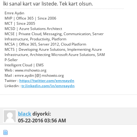
İki sanal kart var listede. Tek kart olsun.
Emre Aydın
MVP | Office 365 | Since 2006
MCT | Since 2005
MCSD | Azure Solutions Architect
MCSE | Private Cloud, Messaging, Communication, Server
Infrastructure, Productivity, Platform
MCSA | Office 365, Server 2012, Cloud Platform
MCTS | Developing Azure Solutions, Implementing Azure
Infrastructure, Architecting Microsoft Azure Solutions, SAM
P-Seller
Intelligent Cloud | EMS
Web : www.mshowto.org
Mail : emre.aydin [@] mshowto.org
Twitter :
https://twitter.com/emreaydn
Linkedin :
tr.linkedin.com/in/emreaydn
black
diyorki:
05-22-2016
03:56 AM