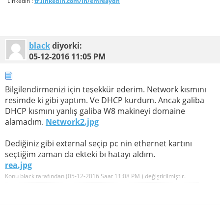
Linkedin :
tr.linkedin.com/in/emreaydn
black
diyorki:
05-12-2016
11:05 PM
Bilgilendirmenizi için teşekkür ederim. Network kısmını
resimde ki gibi yaptım. Ve DHCP kurdum. Ancak galiba
DHCP kısmını yanlış galiba W8 makineyi domaine
alamadım.
Network2.jpg
Dediğiniz gibi external seçip pc nin ethernet kartını
seçtiğim zaman da ekteki bı hatayı aldım.
rea.jpg
Konu black tarafından (05-12-2016 Saat
11:08 PM
) değiştirilmiştir.