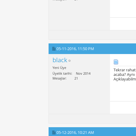
05-11-2016,
11:50 PM
black
Yeni Üye
Tekrar rahat
Üyelik tarihi
Nov 2014
acaba? Aynı 
Mesajlar
21
Açıklayabilm
05-12-2016,
10:21 AM