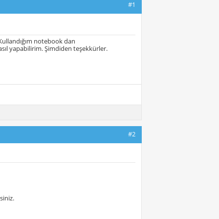
#1
 Kullandığım notebook dan
l yapabilirim. Şimdiden teşekkürler.
#2
siniz.