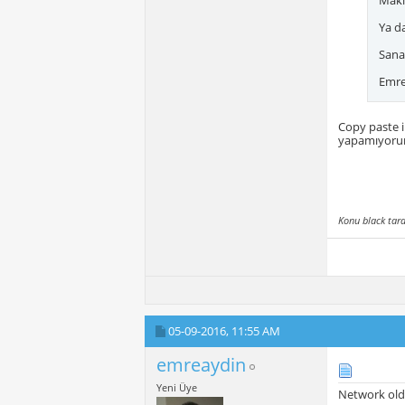
Maki
Ya d
Sanal
Emre
Copy paste i
yapamıyorum
Konu black tar
05-09-2016,
11:55 AM
emreaydin
Yeni Üye
Network old