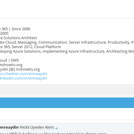
 365 | Since 2006
 2005
e Solutions Architect
te Cloud, Messaging, Communication, Server Infrastructure, Productivity, 
e 365, Server 2012, Cloud Platform
oping Azure Solutions, Implementing Azure Infrastructure, Architecting Mi
Cloud | EMS
mshowto.org
.aydin [@] mshowto.org
ps://twitter.com/emreaydn
.linkedin.com/in/emreaydn
mreaydin
Nickli Üyeden Alıntı