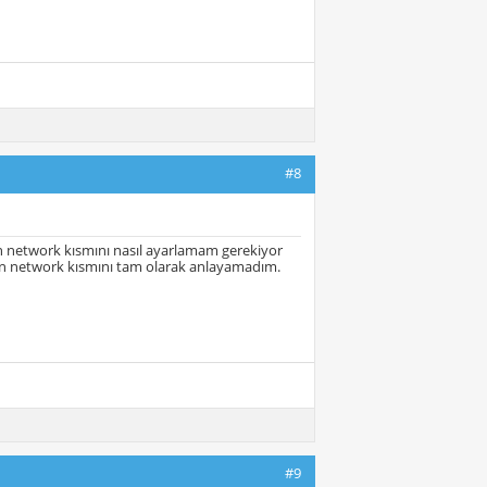
#8
n network kısmını nasıl ayarlamam gerekiyor
çin network kısmını tam olarak anlayamadım.
#9