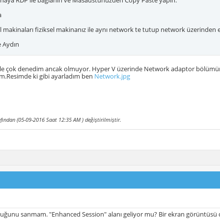
naya RDP ile bağlanın ve Masaüstünüzden Copy Paste yapın.
a
 makinaları fiziksel makinanız ile aynı network te tutup network üzerinden eri
 Aydın
le çok denedim ancak olmuyor. Hyper V üzerinde Network adaptor bölümünde 
.Resimde ki gibi ayarladım ben
Network.jpg
afından (05-09-2016 Saat
12:35 AM
) değiştirilmiştir.
uğunu sanmam. "Enhanced Session" alanı geliyor mu? Bir ekran görüntüsü 