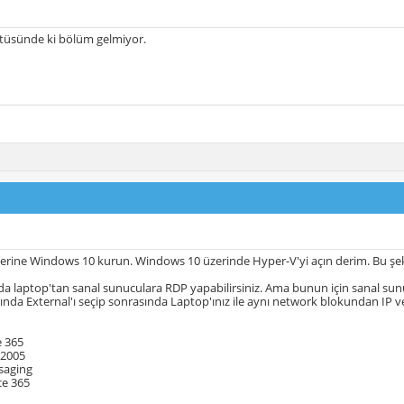
tüsünde ki bölüm gelmiyor.
erine Windows 10 kurun. Windows 10 üzerinde Hyper-V'yi açın derim. Bu şek
a laptop'tan sanal sunuculara RDP yapabilirsiniz. Ama bunun için sanal sun
rında External'ı seçip sonrasında Laptop'ınız ile aynı network blokundan IP ver
e 365
 2005
saging
ce 365