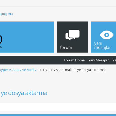
işmiş Ara
yeni
forum
mesajlar
Forum Home
Yeni Mesajlar
Y
Hyper-v, App-v ve Med-v
Hyper V sanal makine ye dosya aktarma
 ye dosya aktarma