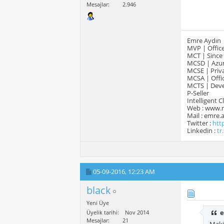
Mesajlar
2.946
Emre Aydın
MVP | Office
MCT | Since
MCSD | Azur
MCSE | Priva
MCSA | Offic
MCTS | Devel
P-Seller
Intelligent 
Web : www.
Mail : emre
Twitter :
htt
Linkedin :
tr
05-09-2016,
12:23 AM
black
Yeni Üye
e
Üyelik tarihi
Nov 2014
Mesajlar
21