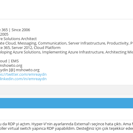
 365 | Since 2006
 2005
e Solutions Architect
te Cloud, Messaging, Communication, Server Infrastructure, Productivity, 
e 365, Server 2012, Cloud Platform
oping Azure Solutions, Implementing Azure Infrastructure, Architecting Mi
Cloud | EMS
mshowto.org
.aydin [@] mshowto.org
ps://twitter.com/emreaydn
.linkedin.com/in/emreaydn
 da RDP yi açtım. Hyper-V'nin ayarlarında External'ı seçince hata çıktı. Ama
oller virtual switch yapınca RDP yapabildim. Desteğiniz için çok teşekkür ede