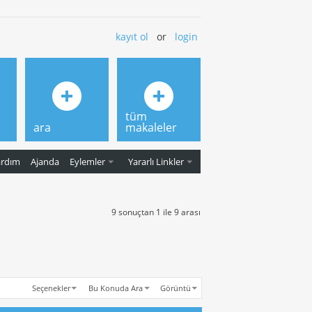
kayıt ol
or
login
tüm
ara
makaleler
ardım
Ajanda
Eylemler
Yararlı Linkler
9 sonuçtan 1 ile 9 arası
Seçenekler
Bu Konuda Ara
Görüntü