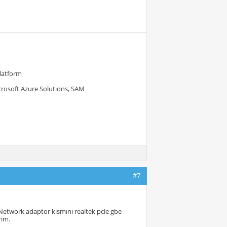
Platform
crosoft Azure Solutions, SAM
#7
 Network adaptor kısmını realtek pcie gbe
rim.