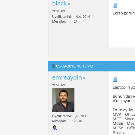
black
Yeni Üye
Ekran görün
Üyelik tarihi
Nov 2014
Mesajlar
21
05-09-2016,
10:13 PM
emreaydin
Yeni Üye
Laptop'ın üz
Bunun dışınd
V'nin ayarla
Emre Aydın
MVP | Offic
Üyelik tarihi
Jul 2006
MCT | Since
Mesajlar
2.946
MCSE | Mes
MCSA | Offi
P-Seller