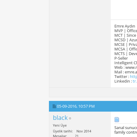
Emre Aydın
MVP | Office
MCT | Since
MCSD | Azur
MCSE | Priva
MCSA | Offic
MCTS | Devel
P-Seller
Intelligent 
Web : www.
Mail : emre
Twitter :
htt
Linkedin :
tr
05-09-2016,
10:57 PM
black
Yeni Üye
Sanal sunucu
Üyelik tarihi
Nov 2014
family contr
Mesajlar
21