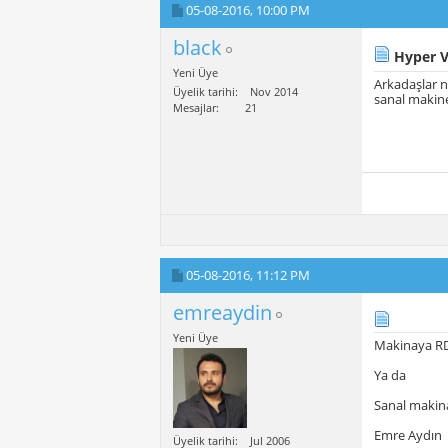
05-08-2016,
10:00 PM
black
Hyper V
Yeni Üye
Arkadaşlar 
Üyelik tarihi
Nov 2014
sanal makine
Mesajlar
21
05-08-2016,
11:12 PM
emreaydin
Yeni Üye
Makinaya RD
Ya da
Sanal makina
Emre Aydın
Üyelik tarihi
Jul 2006