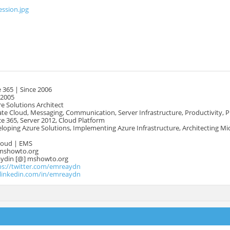
ssion.jpg
 365 | Since 2006
 2005
e Solutions Architect
te Cloud, Messaging, Communication, Server Infrastructure, Productivity, 
e 365, Server 2012, Cloud Platform
oping Azure Solutions, Implementing Azure Infrastructure, Architecting Mi
Cloud | EMS
mshowto.org
.aydin [@] mshowto.org
ps://twitter.com/emreaydn
.linkedin.com/in/emreaydn