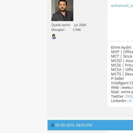
enhanced_se
Üyelik tarihi
Jul 2006
Mesajlar
2.946
Emre Aydın
MVP | Office
MCT | Since
MCSD | Azur
MCSE | Priva
MCSA | Offic
MCTS | Devel
P-Seller
Intelligent 
Web : www.
Mail : emre
Twitter :
htt
Linkedin :
tr
05-09-2016,
08:05 PM