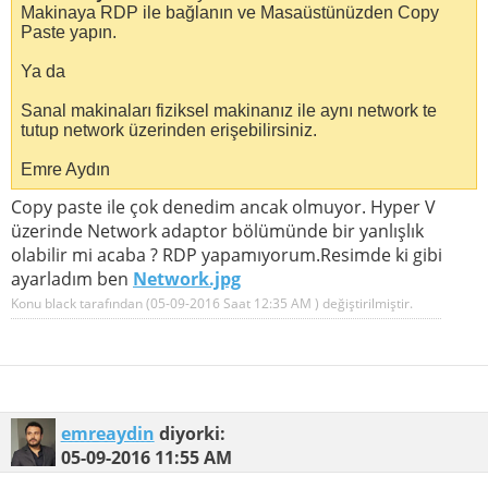
Makinaya RDP ile bağlanın ve Masaüstünüzden Copy
Paste yapın.
Ya da
Sanal makinaları fiziksel makinanız ile aynı network te
tutup network üzerinden erişebilirsiniz.
Emre Aydın
Copy paste ile çok denedim ancak olmuyor. Hyper V
üzerinde Network adaptor bölümünde bir yanlışlık
olabilir mi acaba ? RDP yapamıyorum.Resimde ki gibi
ayarladım ben
Network.jpg
Konu black tarafından (05-09-2016 Saat
12:35 AM
) değiştirilmiştir.
emreaydin
diyorki:
05-09-2016
11:55 AM