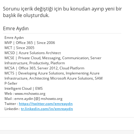
Sorunu içerik değiştiği için bu konudan ayırıp yeni bir
başlık ile oluşturduk.
Emre Aydın
Emre Aydın
MVP | Office 365 | Since 2006
MCT | Since 2005
MCSD | Azure Solutions Architect
MCSE | Private Cloud, Messaging, Communication, Server
Infrastructure, Productivity, Platform
MCSA | Office 365, Server 2012, Cloud Platform
MCTS | Developing Azure Solutions, Implementing Azure
Infrastructure, Architecting Microsoft Azure Solutions, SAM
P-Seller
Intelligent Cloud | EMS
Web : www.mshowto.org
Mail : emre.aydin [@] mshowto.org
Twitter :
https://twitter.com/emreaydn
Linkedin :
tr.linkedin.com/in/emreaydn