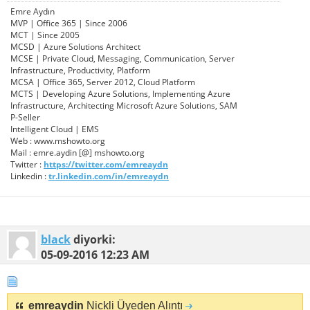
Emre Aydın
MVP | Office 365 | Since 2006
MCT | Since 2005
MCSD | Azure Solutions Architect
MCSE | Private Cloud, Messaging, Communication, Server
Infrastructure, Productivity, Platform
MCSA | Office 365, Server 2012, Cloud Platform
MCTS | Developing Azure Solutions, Implementing Azure
Infrastructure, Architecting Microsoft Azure Solutions, SAM
P-Seller
Intelligent Cloud | EMS
Web : www.mshowto.org
Mail : emre.aydin [@] mshowto.org
Twitter :
https://twitter.com/emreaydn
Linkedin :
tr.linkedin.com/in/emreaydn
black
diyorki:
05-09-2016
12:23 AM
emreaydin
Nickli Üyeden Alıntı