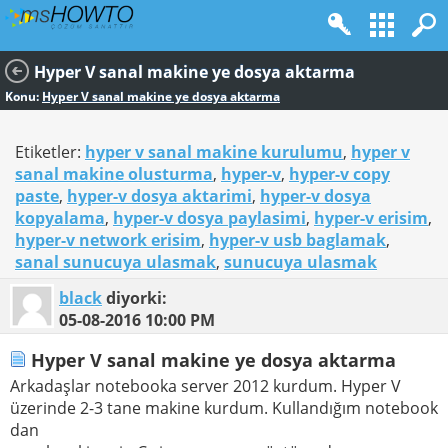
Hyper V sanal makine ye dosya aktarma
Konu:
Hyper V sanal makine ye dosya aktarma
Etiketler:
hyper v sanal makine kurulumu
,
hyper v
sanal makine olusturma
,
hyper-v
,
hyper-v copy
paste
,
hyper-v dosya aktarimi
,
hyper-v dosya
kopyalama
,
hyper-v dosya paylasimi
,
hyper-v erisim
,
hyper-v network erisim
,
hyper-v usb baglamak
,
sanal sunucuya ulasmak
,
sunucuya ulasmak
black
diyorki:
05-08-2016
10:00 PM
Hyper V sanal makine ye dosya aktarma
Arkadaşlar notebooka server 2012 kurdum. Hyper V
üzerinde 2-3 tane makine kurdum. Kullandığım notebook
dan