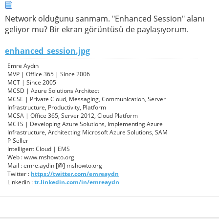
Network olduğunu sanmam. "Enhanced Session" alanı
geliyor mu? Bir ekran görüntüsü de paylaşıyorum.
enhanced_session.jpg
Emre Aydın
MVP | Office 365 | Since 2006
MCT | Since 2005
MCSD | Azure Solutions Architect
MCSE | Private Cloud, Messaging, Communication, Server
Infrastructure, Productivity, Platform
MCSA | Office 365, Server 2012, Cloud Platform
MCTS | Developing Azure Solutions, Implementing Azure
Infrastructure, Architecting Microsoft Azure Solutions, SAM
P-Seller
Intelligent Cloud | EMS
Web : www.mshowto.org
Mail : emre.aydin [@] mshowto.org
Twitter :
https://twitter.com/emreaydn
Linkedin :
tr.linkedin.com/in/emreaydn