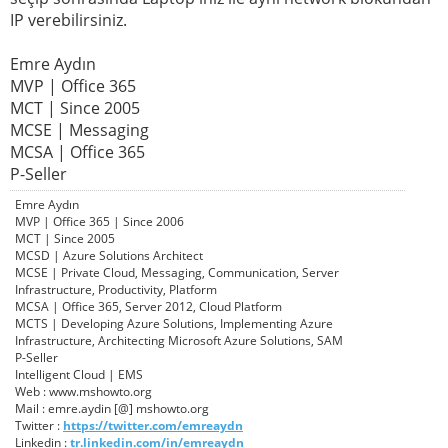
IP verebilirsiniz.
Emre Aydın
MVP | Office 365
MCT | Since 2005
MCSE | Messaging
MCSA | Office 365
P-Seller
Emre Aydın
MVP | Office 365 | Since 2006
MCT | Since 2005
MCSD | Azure Solutions Architect
MCSE | Private Cloud, Messaging, Communication, Server
Infrastructure, Productivity, Platform
MCSA | Office 365, Server 2012, Cloud Platform
MCTS | Developing Azure Solutions, Implementing Azure
Infrastructure, Architecting Microsoft Azure Solutions, SAM
P-Seller
Intelligent Cloud | EMS
Web : www.mshowto.org
Mail : emre.aydin [@] mshowto.org
Twitter :
https://twitter.com/emreaydn
Linkedin :
tr.linkedin.com/in/emreaydn