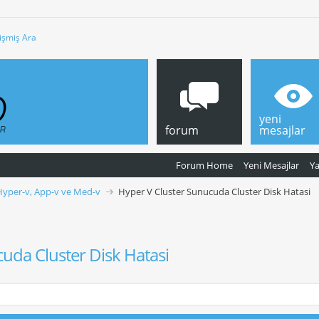
işmiş Ara
yeni
forum
mesajlar
Forum Home
Yeni Mesajlar
Y
Hyper-v, App-v ve Med-v
Hyper V Cluster Sunucuda Cluster Disk Hatasi
uda Cluster Disk Hatasi