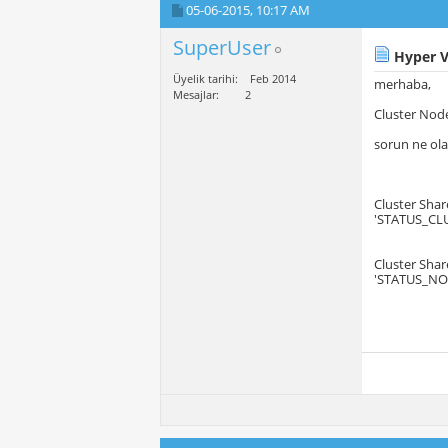
05-06-2015,
10:17 AM
SuperUser
Hyper V 
Üyelik tarihi
Feb 2014
merhaba,
Mesajlar
2
Cluster Node
sorun ne olab
Cluster Shar
'STATUS_CLU
Cluster Shar
'STATUS_NO_S