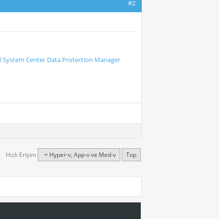
#2
ial System Center Data Protection Manager
Hızlı Erişim
Hyper-v, App-v ve Med-v
Top