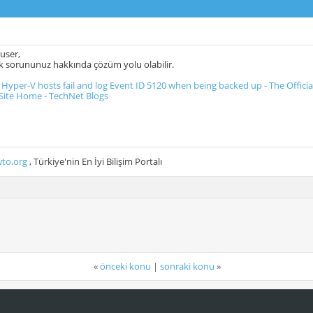
user,
nk sorununuz hakkında çözüm yolu olabilir.
 Hyper-V hosts fail and log Event ID 5120 when being backed up - The Offic
 Site Home - TechNet Blogs
to.org
, Türkiye'nin En İyi Bilişim Portalı
«
önceki konu
|
sonraki konu
»