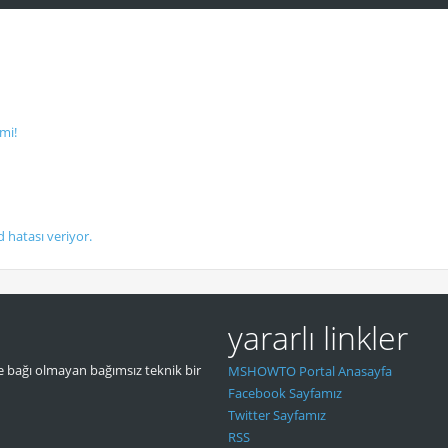
mi!
d hatası veriyor.
yararlı linkler
 bağı olmayan bağımsız teknik bir
MSHOWTO Portal Anasayfa
Facebook Sayfamız
Twitter Sayfamız
RSS