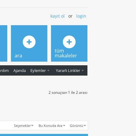
kayıt ol
or
login
tüm
ara
makaleler
ardım
Ajanda
Eylemler
Yararlı Linkler
2 sonuçtan 1 ile 2 arası
Seçenekler
Bu Konuda Ara
Görüntü