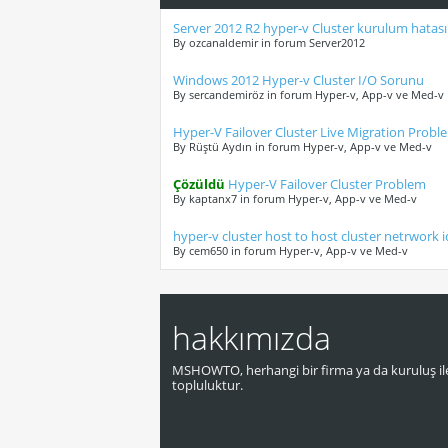
Server 2012 R2 hyper-v Cluster kurulum hatası
By ozcanaldemir in forum Server2012
Windows 2012 Hyper-v Cluster I/O Sorunu
By sercandemiröz in forum Hyper-v, App-v ve Med-v
Hyper-V Failover Cluster Live Migration Proble
By Rüştü Aydın in forum Hyper-v, App-v ve Med-v
Çözüldü
Hyper-V Failover Cluster Problem
By kaptanx7 in forum Hyper-v, App-v ve Med-v
hyper-v cluster host to host cluster netrwork i
By cem650 in forum Hyper-v, App-v ve Med-v
hakkımızda
MSHOWTO, herhangi bir firma ya da kuruluş ile
topluluktur.