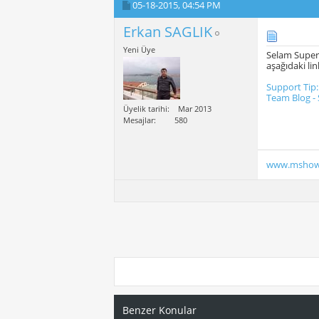
05-18-2015,
04:54 PM
Erkan SAGLIK
Yeni Üye
Selam Super
aşağıdaki li
Support Tip:
Team Blog -
Üyelik tarihi
Mar 2013
Mesajlar
580
www.mshow
Benzer Konular