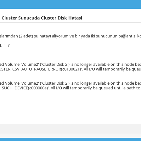
Cluster Sunucuda Cluster Disk Hatasi
larımdan (2 adet) şu hatayı aliyorum ve bir yada iki sunucunun bağlantısı k
ilir ?
ed Volume 'Volume2' ('Cluster Disk 2') is no longer available on this node be
STER_CSV_AUTO_PAUSE_ERROR(c0130021)'. All I/O will temporarily be queued 
ed Volume 'Volume2' ('Cluster Disk 2') is no longer available on this node be
UCH_DEVICE(c000000e)'. All I/O will temporarily be queued until a path to 