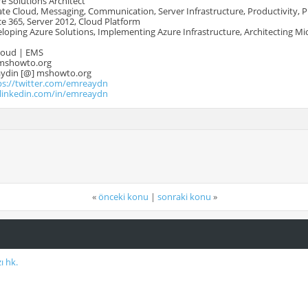
e Solutions Architect
te Cloud, Messaging, Communication, Server Infrastructure, Productivity, 
e 365, Server 2012, Cloud Platform
oping Azure Solutions, Implementing Azure Infrastructure, Architecting Mi
Cloud | EMS
mshowto.org
.aydin [@] mshowto.org
ps://twitter.com/emreaydn
.linkedin.com/in/emreaydn
«
önceki konu
|
sonraki konu
»
ı hk.