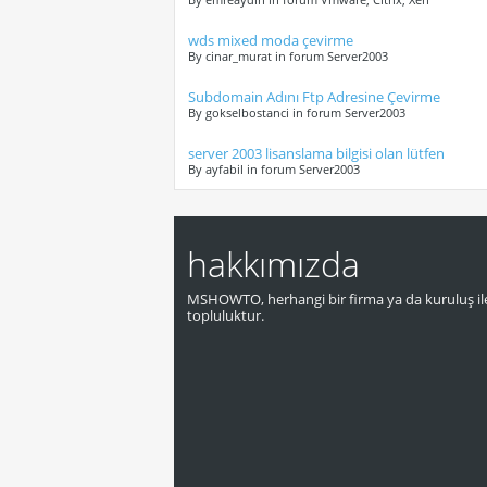
wds mixed moda çevirme
By cinar_murat in forum Server2003
Subdomain Adını Ftp Adresine Çevirme
By gokselbostanci in forum Server2003
server 2003 lisanslama bilgisi olan lütfen
By ayfabil in forum Server2003
hakkımızda
MSHOWTO, herhangi bir firma ya da kuruluş ile
topluluktur.