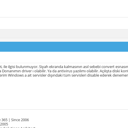
ile ilgisi bulunmuyor. Siyah ekranda kalmasının asıl sebebi convert esnasın
da Donanımın driver ı olabilir. Ya da antivirus yazılımı olabilir. Açılışta diski 
nerim Windows a ait servisler dışındaki tüm servisleri disable ederek deneme
 365 | Since 2006
 2005