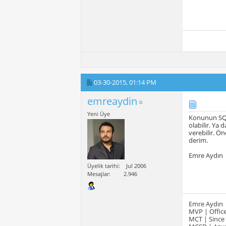
03-30-2015,
01:14 PM
emreaydin
Yeni Üye
Konunun SQL 
olabilir. Ya 
verebilir. Ö
derim.
Emre Aydın
Üyelik tarihi
Jul 2006
Mesajlar
2.946
Emre Aydın
MVP | Office
MCT | Since