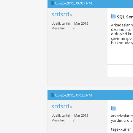
03-25-2015,
06:07 PM
srdsrd
SQL Serv
Üyelik tarihi
Mar 2015
Arkadaşlar 
Mesajlar
2
üzerinde sql
disk2vhd ku
çevirme işle
bu konuda ya
03-26-2015,
07:33 PM
srdsrd
Üyelik tarihi
Mar 2015
arkadaşlar 
yardımcı olab
Mesajlar
2
teşekkürler