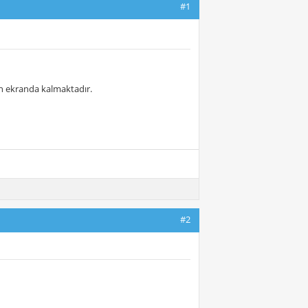
#1
ah ekranda kalmaktadır.
#2