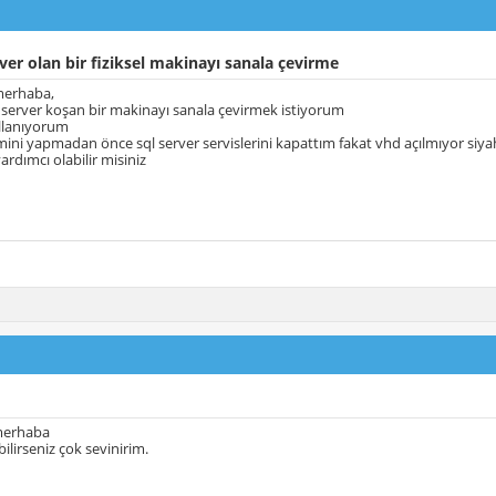
er olan bir fiziksel makinayı sanala çevirme
merhaba,
 server koşan bir makinayı sanala çevirmek istiyorum
llanıyorum
mini yapmadan önce sql server servislerini kapattım fakat vhd açılmıyor siy
rdımcı olabilir misiniz
merhaba
ilirseniz çok sevinirim.