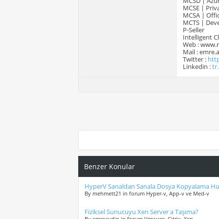
MCSD | Azur
MCSE | Priva
MCSA | Offic
MCTS | Devel
P-Seller
Intelligent 
Web : www.
Mail : emre
Twitter :
htt
Linkedin :
tr
Benzer Konular
HyperV Sanaldan Sanala Dosya Kopyalama Hız
By mehmett21 in forum Hyper-v, App-v ve Med-v
Fiziksel Sunucuyu Xen Server a Taşıma?
By emreaydin in forum Vmware, Citrix, Xen