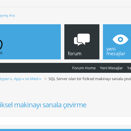
işmiş Ara
yeni
forum
mesajlar
Forum Home
Yeni Mesajlar
Y
Hyper-v, App-v ve Med-v
SQL Server olan bir fiziksel makinayı sanala çev
ziksel makinayı sanala çevirme