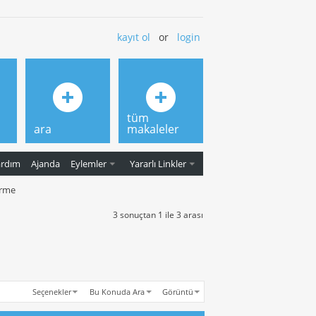
kayıt ol
or
login
tüm
ara
makaleler
ardım
Ajanda
Eylemler
Yararlı Linkler
irme
3 sonuçtan 1 ile 3 arası
Seçenekler
Bu Konuda Ara
Görüntü