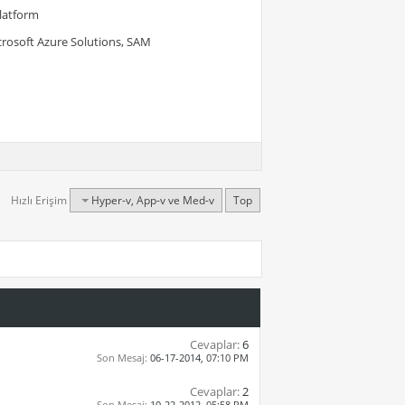
Platform
crosoft Azure Solutions, SAM
Hızlı Erişim
Hyper-v, App-v ve Med-v
Top
Cevaplar:
6
Son Mesaj:
06-17-2014,
07:10 PM
Cevaplar:
2
Son Mesaj:
10-22-2012,
05:58 PM