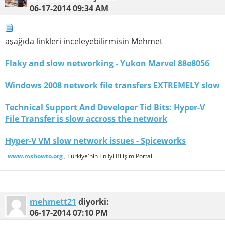
06-17-2014
09:34 AM
aşağıda linkleri inceleyebilirmisin Mehmet
Flaky and slow networking - Yukon Marvel 88e8056
Windows 2008 network file transfers EXTREMELY slow
Technical Support And Developer Tid Bits: Hyper-V
File Transfer is slow accross the network
Hyper-V VM slow network issues - Spiceworks
www.mshowto.org
, Türkiye'nin En İyi Bilişim Portalı
mehmett21
diyorki:
06-17-2014
07:10 PM