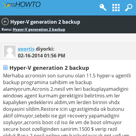
Hyper-V generation 2 backup
Konu:
Hyper-V generation 2 backup
exortis
diyorki:
02-16-2014
01:56 PM
Hyper-V generation 2 backup
Merhaba acronisin son surunu olan 11.5 hyper-v agentli
backup programina sahibim ve backup
alamiyorum.Acronis 2.nesil vm leri backuplayamadigini
windows agent kurmam gerektigini belirtmis.vm ler
kapaliyken yedeklerini aldim,vm lerden birinin vhdx
dosyasini sildim.Restore icin ugrastigimda ok butonu
aktif olmuyor,sebebi ise gpt recovery yapamadigini
soyluyor,acronis boot cd iso ile vm de boot olmuyor
secure boot ozelliginden sanirim.1500 $ verip rezil
olduk.Bana 2.nesil online vm backuplayacak,gpt uefi vm