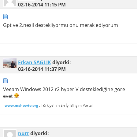
02-16-2014
11:15 PM
Gpt ve 2.nesil destekliyormu onu merak ediyorum
Erkan SAGLIK
diyorki:
02-16-2014
11:37 PM
Veeam Windows 2012 r2 hyper V desteklediğine göre
evet
www.mshowto.org
, Türkiye'nin En İyi Bilişim Portalı
nurr
diyorki: