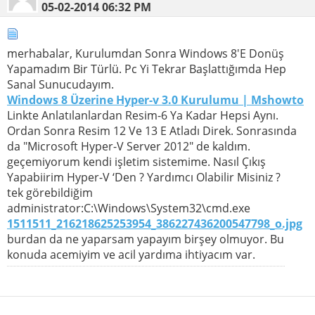
05-02-2014
06:32 PM
merhabalar, Kurulumdan Sonra Windows 8′E Donüş
Yapamadım Bir Türlü. Pc Yi Tekrar Başlattığımda Hep
Sanal Sunucudayım.
Windows 8 Üzerine Hyper-v 3.0 Kurulumu | Mshowto
Linkte Anlatılanlardan Resim-6 Ya Kadar Hepsi Aynı.
Ordan Sonra Resim 12 Ve 13 E Atladı Direk. Sonrasında
da "Microsoft Hyper-V Server 2012" de kaldım.
geçemiyorum kendi işletim sistemime. Nasıl Çıkış
Yapabiirim Hyper-V ‘Den ? Yardımcı Olabilir Misiniz ?
tek görebildiğim
administrator:C:\Windows\System32\cmd.exe
1511511_216218625253954_386227436200547798_o.jpg
burdan da ne yaparsam yapayım birşey olmuyor. Bu
konuda acemiyim ve acil yardıma ihtiyacım var.