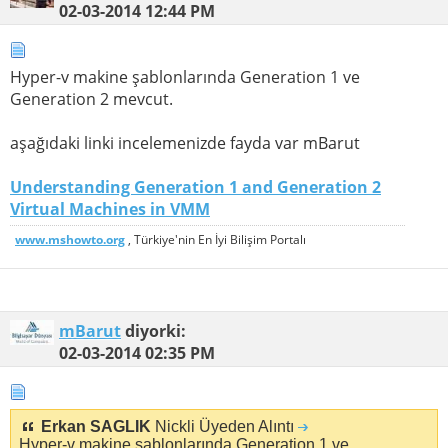
02-03-2014
12:44 PM
Hyper-v makine şablonlarında Generation 1 ve
Generation 2 mevcut.
aşağıdaki linki incelemenizde fayda var mBarut
Understanding Generation 1 and Generation 2
Virtual Machines in VMM
www.mshowto.org
, Türkiye'nin En İyi Bilişim Portalı
mBarut
diyorki:
02-03-2014
02:35 PM
Erkan SAGLIK
Nickli Üyeden Alıntı
Hyper-v makine şablonlarında Generation 1 ve