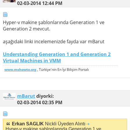
02-03-2014
12:44 PM
Hyper-v makine şablonlarında Generation 1 ve
Generation 2 mevcut.
aşağıdaki linki incelemenizde fayda var mBarut
Understanding Generation 1 and Generation 2
Virtual Machines in VMM
www.mshowto.org
, Türkiye'nin En İyi Bilişim Portalı
mBarut
diyorki:
02-03-2014
02:35 PM
Erkan SAGLIK
Nickli Üyeden Alıntı
Hyper-v makine şablonlarında Generation 1 ve