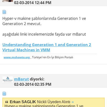
02-03-2014
12:44 PM
Hyper-v makine şablonlarında Generation 1 ve
Generation 2 mevcut.
aşağıdaki linki incelemenizde fayda var mBarut
Understanding Generation 1 and Generation 2
Virtual Machines in VMM
www.mshowto.org
, Türkiye'nin En İyi Bilişim Portalı
mBarut
diyorki:
02-03-2014
02:35 PM
Erkan SAGLIK
Nickli Üyeden Alıntı
Hyper-v makine şablonlarında Generation 1 ve