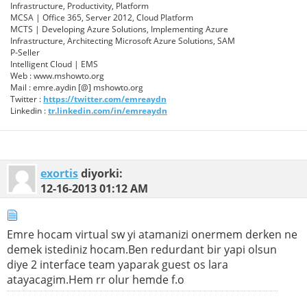
Infrastructure, Productivity, Platform
MCSA | Office 365, Server 2012, Cloud Platform
MCTS | Developing Azure Solutions, Implementing Azure
Infrastructure, Architecting Microsoft Azure Solutions, SAM
P-Seller
Intelligent Cloud | EMS
Web : www.mshowto.org
Mail : emre.aydin [@] mshowto.org
Twitter :
https://twitter.com/emreaydn
Linkedin :
tr.linkedin.com/in/emreaydn
exortis
diyorki:
12-16-2013
01:12 AM
Emre hocam virtual sw yi atamanizi onermem derken ne
demek istediniz hocam.Ben redurdant bir yapi olsun
diye 2 interface team yaparak guest os lara
atayacagim.Hem rr olur hemde f.o