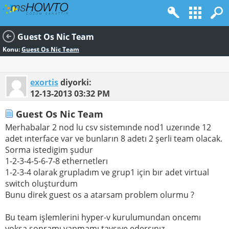
Guest Os Nic Team
Konu:
Guest Os Nic Team
exortis
diyorki:
12-13-2013
03:32 PM
Guest Os Nic Team
Merhabalar 2 nod lu csv sistemınde nod1 uzerınde 12
adet ınterface var ve bunların 8 adetı 2 şerli team olacak.
Sorma istedigim şudur
1-2-3-4-5-6-7-8 ethernetlerı
1-2-3-4 olarak grupladım ve grup1 için bır adet virtual
switch oluşturdum
Bunu direk guest os a atarsam problem olurmu ?
Bu team işlemlerini hyper-v kurulumundan oncemı
yoksa sonramı yapmamı tavsıye edersınız