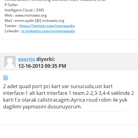
P-Seller
Intelligent Cloud | EMS
Web : www.mshowto.org
Mail : emre.aydin [@] mshowto.org
Twitter :
https://twitter.com/emreaydn
Linkedin :
tr.linkedin.com/in/emreaydn
exortis
diyorki:
12-16-2013
09:35 PM
2 adet quad port pci kart var sunucuda,ust kart
interface-1 alt kart interface 1 team.2-2,3-3,4-4 seklinde 2
karti f.o olarak calistiracagim.Ayrica roud robin ile yuk
dagilimi yapmasini dusunuyorum.