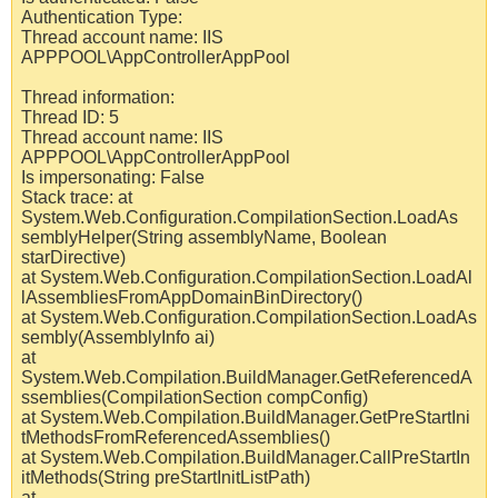
Authentication Type:
Thread account name: IIS
APPPOOL\AppControllerAppPool
Thread information:
Thread ID: 5
Thread account name: IIS
APPPOOL\AppControllerAppPool
Is impersonating: False
Stack trace: at
System.Web.Configuration.CompilationSection.LoadAs
semblyHelper(String assemblyName, Boolean
starDirective)
at System.Web.Configuration.CompilationSection.LoadAl
lAssembliesFromAppDomainBinDirectory()
at System.Web.Configuration.CompilationSection.LoadAs
sembly(AssemblyInfo ai)
at
System.Web.Compilation.BuildManager.GetReferencedA
ssemblies(CompilationSection compConfig)
at System.Web.Compilation.BuildManager.GetPreStartIni
tMethodsFromReferencedAssemblies()
at System.Web.Compilation.BuildManager.CallPreStartIn
itMethods(String preStartInitListPath)
at