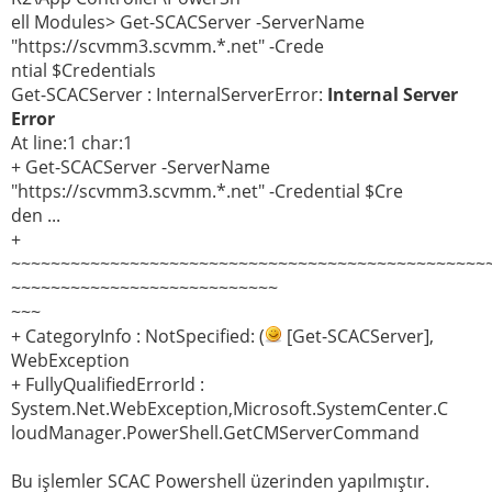
ell Modules> Get-SCACServer -ServerName
"https://scvmm3.scvmm.*.net" -Crede
ntial $Credentials
Get-SCACServer : InternalServerError:
Internal Server
Error
At line:1 char:1
+ Get-SCACServer -ServerName
"https://scvmm3.scvmm.*.net" -Credential $Cre
den ...
+
~~~~~~~~~~~~~~~~~~~~~~~~~~~~~~~~~~~~~~~~~~~~~~~~
~~~~~~~~~~~~~~~~~~~~~~~~~~~
~~~
+ CategoryInfo : NotSpecified: (
[Get-SCACServer],
WebException
+ FullyQualifiedErrorId :
System.Net.WebException,Microsoft.SystemCenter.C
loudManager.PowerShell.GetCMServerCommand
Bu işlemler SCAC Powershell üzerinden yapılmıştır.