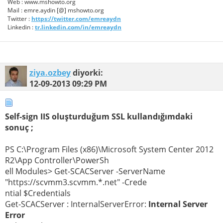
Web : www.mshowto.org
Mail : emre.aydin [@] mshowto.org
Twitter :
https://twitter.com/emreaydn
Linkedin :
tr.linkedin.com/in/emreaydn
ziya.ozbey
diyorki:
12-09-2013
09:29 PM
Self-sign IIS oluşturduğum SSL kullandığımdaki
sonuç ;
PS C:\Program Files (x86)\Microsoft System Center 2012
R2\App Controller\PowerSh
ell Modules> Get-SCACServer -ServerName
"https://scvmm3.scvmm.*.net" -Crede
ntial $Credentials
Get-SCACServer : InternalServerError:
Internal Server
Error