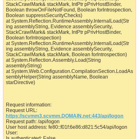
StackCrawlMark& stackMark, IntPtr pPrivHostBinder,
Boolean throwOnFileNotFound, Boolean forIntrospection,
Boolean suppressSecurityChecks)
at System.Reflection.RuntimeAssembly.InternalLoad(Str
ing assemblyString, Evidence assemblySecurity,
StackCrawlMark& stackMark, IntPtr pPrivHostBinder,
Boolean forIntrospection)
at System.Reflection.RuntimeAssembly.InternalLoad(Str
ing assemblyString, Evidence assemblySecurity,
StackCrawlMark& stackMark, Boolean forIntrospection)
at System.Reflection.Assembly.Load(String
assemblyString)
at System.Web.Configuration.CompilationSection.LoadAs
semblyHelper(String assemblyName, Boolean
starDirective)
Request information:
Request URL:
https://scvmm3.scvmm.DOMAIN.net:443/api/logon
Request path: /api/logon
User host address: fe80::f01f:6e86:d821:5c54/api/logon
User:
Is authenticated: False