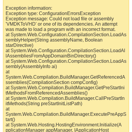
Exception information:
Exception type: ConfigurationErrorsException
Exception message: Could not load file or assembly
'VMDKToVHD' or one of its dependencies. An attempt
was made to load a program with an incorrect format.
at System.Web.Configuration.CompilationSection.LoadAs
semblyHelper(String assemblyName, Boolean
starDirective)
at System.Web.Configuration.CompilationSection.LoadAl
lAssembliesFromAppDomainBinDirectory()
at System.Web.Configuration.CompilationSection.LoadAs
sembly(AssemblyInfo ai)
at
System.Web.Compilation.BuildManager.GetReferencedA
ssemblies(CompilationSection compConfig)
at System.Web.Compilation.BuildManager.GetPreStartIni
tMethodsFromReferencedAssemblies()
at System.Web.Compilation.BuildManager.CallPreStartIn
itMethods(String preStartInitListPath)
at
System.Web.Compilation.BuildManager.ExecutePreAppS
tart()
at System.Web.Hosting.HostingEnvironment.Initialize(A
pplicationManager appManager, IApplicationHost