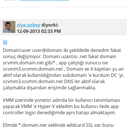
ziya.ozbey
diyorki:
12-09-2013
02:33 PM
Domain\user user@domain iki şekildede denedim fakat
sonuç değişmiyor. Domain uzantısı .net fakat domain
scvmm.domain.net gibi* , app çalıştığı sunucu ise
scvmm3.scvmm.domain.net , Domain ve A kayıtları şu an
aktif olarak kullanıldığından subdomain 'e kurdum DC 'yi,
scvmm3.scvmm.domain.net DNS ler aktif olarak
çalışmakta dışarıdan erişimde sağlanmakta.
VMM üzerinde yonetici adında bir kullanıcı tanımlaması
yaparak VMM 'e Hyper-V ekledim bu kullanıcı ilede app
controller login denediğimde aynı hatayı almaktayım.
Elimde *.domain.net şeklinde wildcard SSL var bunu