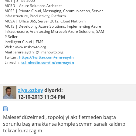
MCT | Since 2005
MCSD | Azure Solutions Architect
MCSE | Private Cloud, Messaging, Communication, Server
Infrastructure, Productivity, Platform
MCSA | Office 365, Server 2012, Cloud Platform
MCTS | Developing Azure Solutions, Implementing Azure
Infrastructure, Architecting Microsoft Azure Solutions, SAM
P-Seller
Intelligent Cloud | EMS
Web : www.mshowto.org
Mail : emre.aydin [@] mshowto.org
Twitter :
https://twitter.com/emreaydn
Linkedin :
tr.linkedin.com/in/emreaydn
ziya.ozbey
diyorki:
12-10-2013
11:34 PM
Malesef düzelmedi, topolojiyi aktif etmeden başta
sorunlu başlamaktansa komple scvmm sanalı kaldırıp
tekrar kuracağım.