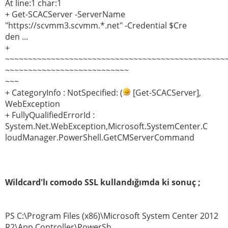
At line:1 char:1
+ Get-SCACServer -ServerName
"https://scvmm3.scvmm.*.net" -Credential $Cre
den ...
+
~~~~~~~~~~~~~~~~~~~~~~~~~~~~~~~~~~~~~~~~~~~~~~~~
~~~~~~~~~~~~~~~~~~~~~~~~~~~
~~~
+ CategoryInfo : NotSpecified: (
[Get-SCACServer],
WebException
+ FullyQualifiedErrorId :
System.Net.WebException,Microsoft.SystemCenter.C
loudManager.PowerShell.GetCMServerCommand
Wildcard'lı comodo SSL kullandığımda ki sonuç ;
PS C:\Program Files (x86)\Microsoft System Center 2012
R2\App Controller\PowerSh