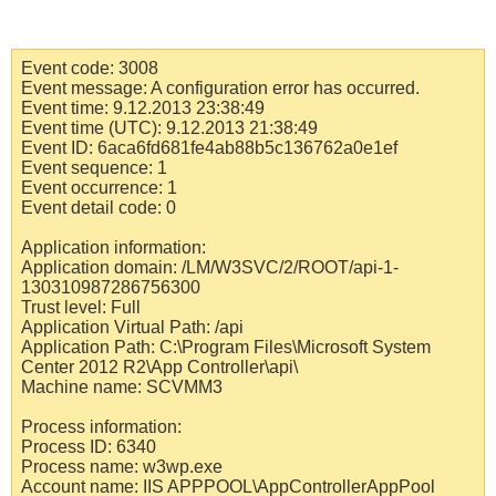
Event code: 3008
Event message: A configuration error has occurred.
Event time: 9.12.2013 23:38:49
Event time (UTC): 9.12.2013 21:38:49
Event ID: 6aca6fd681fe4ab88b5c136762a0e1ef
Event sequence: 1
Event occurrence: 1
Event detail code: 0
Application information:
Application domain: /LM/W3SVC/2/ROOT/api-1-
130310987286756300
Trust level: Full
Application Virtual Path: /api
Application Path: C:\Program Files\Microsoft System
Center 2012 R2\App Controller\api\
Machine name: SCVMM3
Process information:
Process ID: 6340
Process name: w3wp.exe
Account name: IIS APPPOOL\AppControllerAppPool