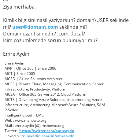
Ziya merhaba,
Kimlik bilgisini nasil yaziyorsun? domain\USER seklinde
mi?
user@domain.com
seklinde mi?
Domain uzantisi nedir? .com, .local?
İsim cozumlemede sorun bulunuyor mu?
Emre Aydın
Emre Aydın
MVP | Office 365 | Since 2006
MCT | Since 2005
MCSD | Azure Solutions Architect
MCSE | Private Cloud, Messaging, Communication, Server
Infrastructure, Productivity, Platform
MCSA | Office 365, Server 2012, Cloud Platform
MCTS | Developing Azure Solutions, Implementing Azure
Infrastructure, Architecting Microsoft Azure Solutions, SAM
P-Seller
Intelligent Cloud | EMS
Web : www.mshowto.org
Mail : emre.aydin [@] mshowto.org
Twitter :
https://twitter.com/emreaydn
Linkedin :
tr.linkedin.com/in/emreaydn