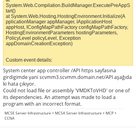
System.Web.Compilation.BuildManager.ExecutePreAppS
tart()
at System.Web.Hosting.HostingEnvironment.Initialize(A
pplicationManager appManager, IApplicationHost
appHost, IConfigMapPathFactory configMapPathFactory,
HostingEnvironmentParameters hostingParameters,
PolicyLevel policyLevel, Exception
appDomainCreationException)
Custom event details:
System center app controller /API https sayfasına
girdigimde yani scvmm3.scvmm.domain.net/API aşağıda
ki hata çıkıyor.
Could not load file or assembly 'VMDKToVHD' or one of
its dependencies. An attempt was made to load a
program with an incorrect format.
MCSE Server Infrastructure + MCSA Server Infrastructure + MCP +
CCNA