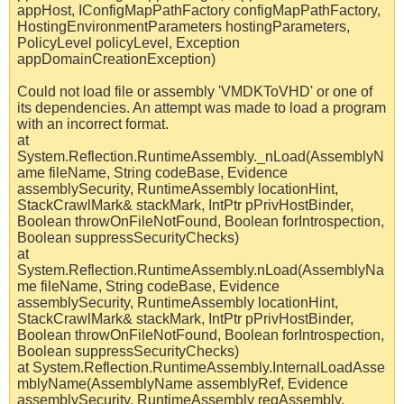
appHost, IConfigMapPathFactory configMapPathFactory,
HostingEnvironmentParameters hostingParameters,
PolicyLevel policyLevel, Exception
appDomainCreationException)
Could not load file or assembly 'VMDKToVHD' or one of
its dependencies. An attempt was made to load a program
with an incorrect format.
at
System.Reflection.RuntimeAssembly._nLoad(AssemblyN
ame fileName, String codeBase, Evidence
assemblySecurity, RuntimeAssembly locationHint,
StackCrawlMark& stackMark, IntPtr pPrivHostBinder,
Boolean throwOnFileNotFound, Boolean forIntrospection,
Boolean suppressSecurityChecks)
at
System.Reflection.RuntimeAssembly.nLoad(AssemblyNa
me fileName, String codeBase, Evidence
assemblySecurity, RuntimeAssembly locationHint,
StackCrawlMark& stackMark, IntPtr pPrivHostBinder,
Boolean throwOnFileNotFound, Boolean forIntrospection,
Boolean suppressSecurityChecks)
at System.Reflection.RuntimeAssembly.InternalLoadAsse
mblyName(AssemblyName assemblyRef, Evidence
assemblySecurity, RuntimeAssembly reqAssembly,