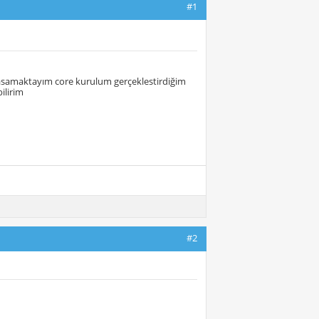
#1
yasamaktayım core kurulum gerçeklestirdiğim
ilirim
#2