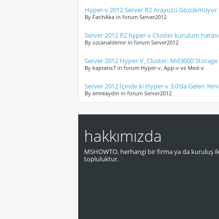
Hyper-v 2012 Server R2 Arayüzü Gözükmüyor
By FatihAka in forum Server2012
Server 2012 R2 hyper-v Cluster kurulum hatası
By ozcanaldemir in forum Server2012
Server 2012 Hyper-V_Cluster, Md3000 Storage
By kaptanx7 in forum Hyper-v, App-v ve Med-v
Server 2012 İçinde ki Hyper-v 3.0’da Gelen Yenil
By emreaydin in forum Server2012
hakkımızda
MSHOWTO, herhangi bir firma ya da kuruluş ile
topluluktur.