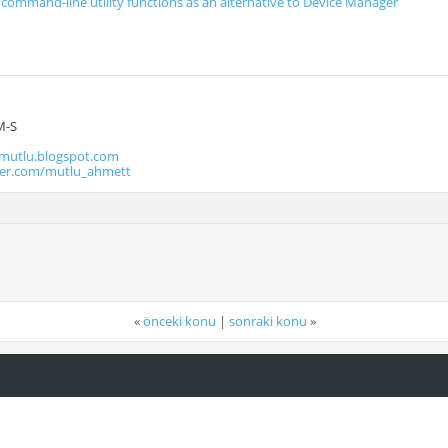
ommand-line utility functions as an alternative to Device Manager
M-S
utlu.blogspot.com
tter.com/mutlu_ahmett
«
önceki konu
|
sonraki konu
»