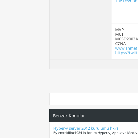
The DevCon c
MVP
MCT
MCSE:2003 
CCNA
www.ahmetm
https://twi
Benzer Konular
Hyper-v server 2012 kurulumu hk.()
By emrekilinc1984 in forum Hyper-v, App-v ve Med-v