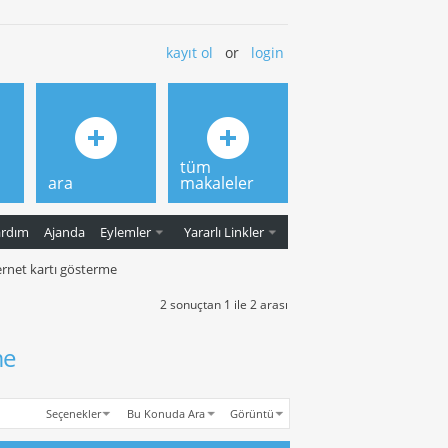
kayıt ol
or
login
tüm
ara
makaleler
ardım
Ajanda
Eylemler
Yararlı Linkler
ernet kartı gösterme
2 sonuçtan 1 ile 2 arası
me
Seçenekler
Bu Konuda Ara
Görüntü