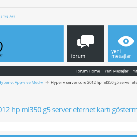
işmiş Ara
yeni
forum
mesajlar
Forum Home
Yeni Mesajlar
Y
Hyper-v, App-v ve Med-v
Hyper v server core 2012 hp ml350 g5 server et
012 hp ml350 g5 server eternet kartı göster