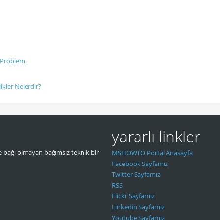
 Problem.
ikler Nelerdir?
yararlı linkler
 bağı olmayan bağımsız teknik bir
MSHOWTO Portal Anasayfa
Facebook Sayfamız
Twitter Sayfamız
RSS
Flickr Sayfamız
Linkedin Sayfamız
Youtube Sayfamız