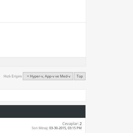
Hızlı Erişim
Hyper-v, App-v ve Med-v
Top
Cevaplar:
2
Son Mesaj:
03-30-2015,
03:15 PM