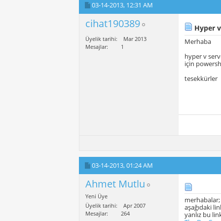
03-14-2013,
12:31 AM
cihat190389
Hyper v 
Üyelik tarihi
Mar 2013
Merhaba
Mesajlar
1
hyper v serv
için powersh
tesekkürler
03-14-2013,
01:24 AM
Ahmet Mutlu
Yeni Üye
merhabalar;
Üyelik tarihi
Apr 2007
aşağıdaki lin
Mesajlar
264
yanlız bu li