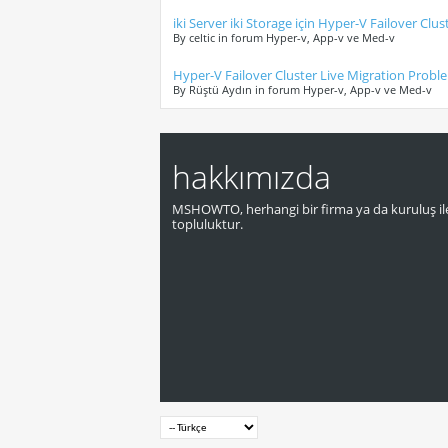
iki Server iki Storage için Hyper-V Failover Clus
By celtic in forum Hyper-v, App-v ve Med-v
Hyper-V Failover Cluster Live Migration Proble
By Rüştü Aydın in forum Hyper-v, App-v ve Med-v
hakkımızda
MSHOWTO, herhangi bir firma ya da kuruluş ile
topluluktur.