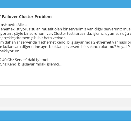
 Failover Cluster Problem
msHowto Ailesi;
denemek istiyoruz şu an müsait olan bir serverimiz var, diğer serverımız müs
yorum, şöyle bir sorunum var; Cluster testi sırasında, işlemci uyumsuzluğu var
gerçekleştiremem gibi bir hata veriyor.
um daha var server da 4 ethernet kendi bilgisayarımda 2 ethernet var nasıl 
ane kullansam diğerlerine aynı bloktan ip versem bir sakınca olur mu? Veya 
i bekliyorum.
.40 Ghz Server' daki işlemci
Ghz Kendi bilgisayarımdaki işlemci...