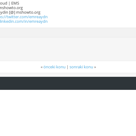
Cloud | EMS
mshowto.org
.aydin [@] mshowto.org
ps://twitter.com/emreaydn
.linkedin.com/in/emreaydn
«
önceki konu
|
sonraki konu
»