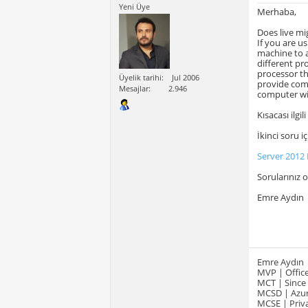
Yeni Üye
Merhaba,
Does live mi
If you are us
machine to a
different pr
processor th
Üyelik tarihi
Jul 2006
provide comp
Mesajlar
2.946
computer wit
Kısacası ilgi
İkinci soru i
Server 2012
Sorularınız 
Emre Aydın
Emre Aydın
MVP | Office
MCT | Since
MCSD | Azur
MCSE | Priva