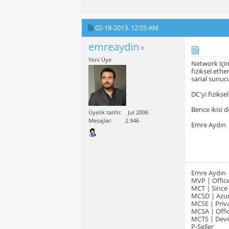
02-18-2013,
12:55 AM
emreaydin
Yeni Üye
Network için
fiziksel eth
sanal sunucul
DC'yi fizikse
Bence ikisi 
Üyelik tarihi
Jul 2006
Mesajlar
2.946
Emre Aydın
Emre Aydın
MVP | Office
MCT | Since
MCSD | Azur
MCSE | Priva
MCSA | Offic
MCTS | Devel
P-Seller