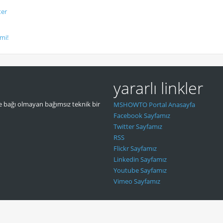
ter
mi!
yararlı linkler
 bağı olmayan bağımsız teknik bir
MSHOWTO Portal Anasayfa
Facebook Sayfamız
Twitter Sayfamız
RSS
Flickr Sayfamız
Linkedin Sayfamız
Youtube Sayfamız
Vimeo Sayfamız