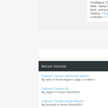
Intelligent 
Web : www.
Mail : emre
Twitter :
htt
Linkedin :
tr
Benzer Konular
Failover Cluster vEthernet Switch
By celtic in forum Hyper-v, App-v ve Med-v
Failover Cluster Hk.
By szzgnn in forum Server2012
Failover Cluster Node Ekleme
By Durukan in forum Server2012