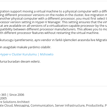
gration support moving a virtual machine to a physical computer with a dif
ing different processor versions on the nodes in the cluster, live migration ma
nother physical computer with a different processor, you must first select 
ocessor version setting in Hyper-V Manager. This setting ensures that the vi
at are available on all versions of a virtualization-capable processor by th
atibility between different processor manufacturers. This allows you to mo
h different processor features without restarting the virtual machine.
li kutucugu işaretlerseniz, aynı vendor ın farklı işlemcileri arasında live Migrati
çin asagidaki makale yardımcı olabilir.
 Hyper-v Cluster Kurulumu | Mshowto
olursa buradan devam ederiz.
 365 | Since 2006
 2005
e Solutions Architect
te Cloud, Messaging, Communication, Server Infrastructure, Productivity, 