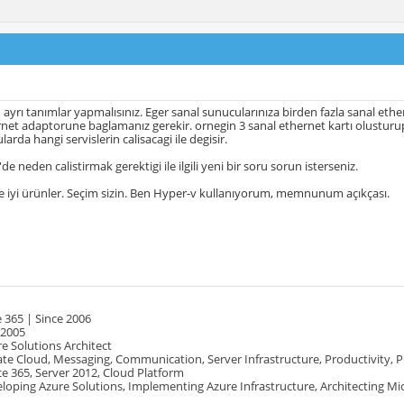
 ayrı tanımlar yapmalısınız. Eger sanal sunucularınıza birden fazla sanal ethe
ernet adaptorune baglamanız gerekir. ornegin 3 sanal ethernet kartı olusturup 
arda hangi servislerin calisacagi ile degisir.
l'de neden calistirmak gerektigi ile ilgili yeni bir soru sorun isterseniz.
de iyi ürünler. Seçim sizin. Ben Hyper-v kullanıyorum, memnunum açıkçası.
 365 | Since 2006
 2005
e Solutions Architect
te Cloud, Messaging, Communication, Server Infrastructure, Productivity, 
e 365, Server 2012, Cloud Platform
oping Azure Solutions, Implementing Azure Infrastructure, Architecting Mi