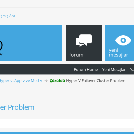
işmiş Ara
yeni
forum
mesajlar
Forum Home
Yeni Mesajlar
Y
Hyper-v, App-v ve Med-v
Çözüldü
Hyper-V Failover Cluster Problem
ter Problem