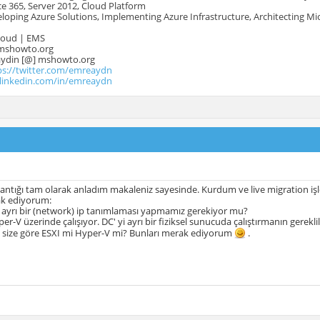
e 365, Server 2012, Cloud Platform
oping Azure Solutions, Implementing Azure Infrastructure, Architecting Mi
Cloud | EMS
mshowto.org
.aydin [@] mshowto.org
ps://twitter.com/emreaydn
.linkedin.com/in/emreaydn
ntığı tam olarak anladım makaleniz sayesinde. Kurdum ve live migration işl
ak ediyorum:
 ayrı bir (network) ip tanımlaması yapmamız gerekiyor mu?
r-V üzerinde çalışıyor. DC' yi ayrı bir fiziksel sunucuda çalıştırmanın gerekli
 size göre ESXI mi Hyper-V mi? Bunları merak ediyorum
.