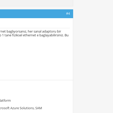
#4
rnet baglıyorsanız, her sanal adaptoru bir
1 tane fiziksel ethernet e baglayabilirsiniz. Bu
Platform
crosoft Azure Solutions, SAM