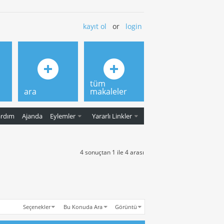
kayıt ol
or
login
tüm
ara
makaleler
ardım
Ajanda
Eylemler
Yararlı Linkler
4 sonuçtan 1 ile 4 arası
Seçenekler
Bu Konuda Ara
Görüntü