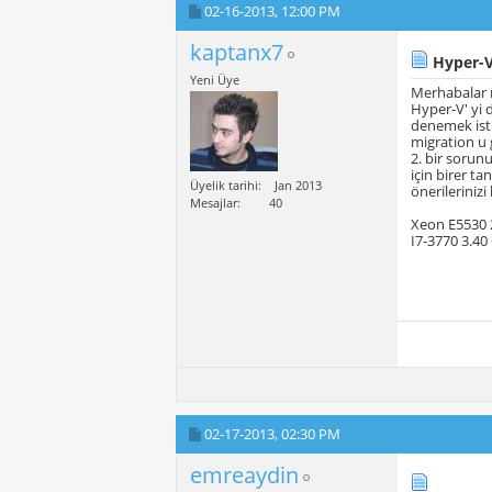
02-16-2013,
12:00 PM
kaptanx7
Hyper-V
Yeni Üye
Merhabalar 
Hyper-V' yi 
denemek isti
migration u 
2. bir sorun
için birer t
Üyelik tarihi
Jan 2013
önerileriniz
Mesajlar
40
Xeon E5530 2
I7-3770 3.40 
02-17-2013,
02:30 PM
emreaydin