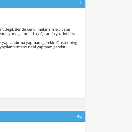
#1
ait değil. Bende kendi makinem le cluster
 diyor (İşlemcileri aşağı tarafa yazdım) live
bir yapılandırma yapmam gerekir. Cluster ping
IP yapılandırmamı nasıl yapmam gerekir
#2