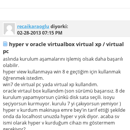
recaikaraoglu
diyorki:
02-28-2013
07:15 PM
hyper v oracle virtualbox virtual xp / virtual
pc
aslında kurulum aşamalarını işlemiş olsak daha başarılı
olabilir.
hyper view kullanmaya win 8 e geçtiğim için kullanmak
öğrenmek istedim.
win7 de virtual pc yada virtual xp kullandım.
oracle virtaul box kullandım (son sürümü başarısız. 8 de
kurulum yapamıyorsun çünkü disk sata seçili. isoyu
seçiyorsun kurmuyor. kurulu 7 yi çakıyorsun yemiyor )
hyper v kurdum makinaya emre bey'in tarif ettiği şekilde
onda da localhost unuzda hyper v yok diyor. acaba sv
ismi olarak hyper v kurduğum cihazı mı göstermem
gerekiyor?