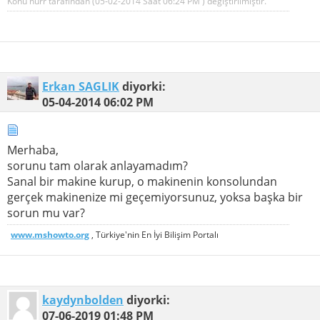
Konu nurr tarafından (05-02-2014 Saat
06:24 PM
) değiştirilmiştir.
Erkan SAGLIK
diyorki:
05-04-2014
06:02 PM
Merhaba,
sorunu tam olarak anlayamadım?
Sanal bir makine kurup, o makinenin konsolundan
gerçek makinenize mi geçemiyorsunuz, yoksa başka bir
sorun mu var?
www.mshowto.org
, Türkiye'nin En İyi Bilişim Portalı
kaydynbolden
diyorki:
07-06-2019
01:48 PM