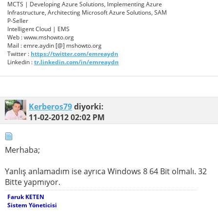
MCTS | Developing Azure Solutions, Implementing Azure
Infrastructure, Architecting Microsoft Azure Solutions, SAM
P-Seller
Intelligent Cloud | EMS
Web : www.mshowto.org
Mail : emre.aydin [@] mshowto.org
Twitter :
https://twitter.com/emreaydn
Linkedin :
tr.linkedin.com/in/emreaydn
Kerberos79
diyorki:
11-02-2012
02:02 PM
Merhaba;
Yanlış anlamadım ise ayrıca Windows 8 64 Bit olmalı. 32
Bitte yapmıyor.
Faruk KETEN
Sistem Yöneticisi