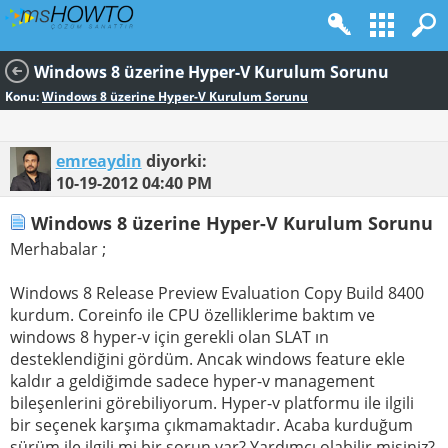
Windows 8 üzerine Hyper-V Kurulum Sorunu
Konu:
Windows 8 üzerine Hyper-V Kurulum Sorunu
emreaydin
diyorki:
10-19-2012
04:40 PM
Windows 8 üzerine Hyper-V Kurulum Sorunu
Merhabalar ;
Windows 8 Release Preview Evaluation Copy Build 8400
kurdum. Coreinfo ile CPU özelliklerime baktım ve
windows 8 hyper-v için gerekli olan SLAT ın
desteklendiğini gördüm. Ancak windows feature ekle
kaldır a geldiğimde sadece hyper-v management
bileşenlerini görebiliyorum. Hyper-v platformu ile ilgili
bir seçenek karşıma çıkmamaktadır. Acaba kurduğum
sürüm ile ilgili mi bir sorun var? Yardımcı olabilir misiniz?