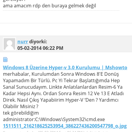
ama amacım rdp den buraya gelmek değil
nurr
diyorki:
05-02-2014
06:22 PM
Windows 8 Üzerine Hyper-v 3.0 Kurulumu | Mshowto
merhabalar, Kurulumdan Sonra Windows 8′E Donüş
Yapamadım Bir Türlü. Pc Yi Tekrar Başlattığımda Hep
Sanal Sunucudayım. Linkte Anlatılanlardan Resim-6 Ya
Kadar Hepsi Aynı. Ordan Sonra Resim 12 Ve 13 E Atladı
Direk. Nasıl Çıkış Yapabiirim Hyper-V ‘Den ? Yardımcı
Olabilir Misiniz ?
tek görebildiğim
administrator:C:\Windows\System32\cmd.exe
1511511_216218625253954_386227436200547798_o.jpg