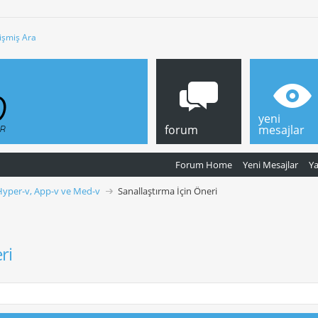
işmiş Ara
yeni
forum
mesajlar
Forum Home
Yeni Mesajlar
Y
Hyper-v, App-v ve Med-v
Sanallaştırma İçin Öneri
ri