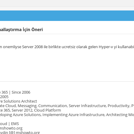
allaştırma İçin Öneri
cin onemliyse Server 2008 ile birlikte ucretsiz olarak gelen Hyper-v yi kullanabil
 365 | Since 2006
 2005
e Solutions Architect
te Cloud, Messaging, Communication, Server Infrastructure, Productivity, 
e 365, Server 2012, Cloud Platform
oping Azure Solutions, Implementing Azure Infrastructure, Architecting Mi
Cloud | EMS
mshowto.org
.aydin [@] mshowto.org