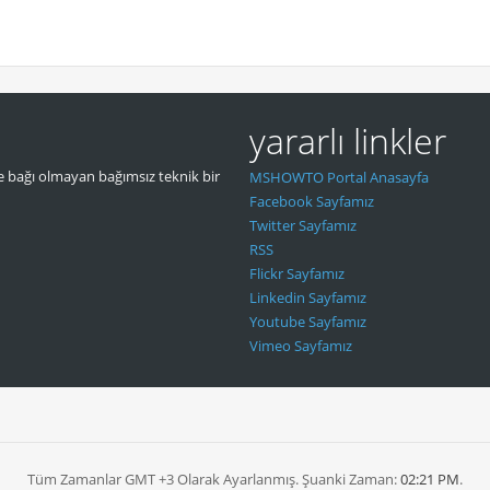
yararlı linkler
 bağı olmayan bağımsız teknik bir
MSHOWTO Portal Anasayfa
Facebook Sayfamız
Twitter Sayfamız
RSS
Flickr Sayfamız
Linkedin Sayfamız
Youtube Sayfamız
Vimeo Sayfamız
Tüm Zamanlar GMT +3 Olarak Ayarlanmış. Şuanki Zaman:
02:21 PM
.