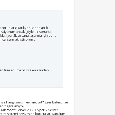
 sorunlar çıkarılıyor.Bende artık
k istiyorum ancak şöyle bir sorunum
lanıyor.Sizce sanallaştırma için bana
 çalıştırmak istiyorum.
dan free source olursa en azından
ise hangi sürümleri mevcut? Eğer Enterprise
meniz gerekmiyor.
 Microsoft Server 2008 Hyper-V Server
letim sistemi seviyesine kurulurlar. Kurulum