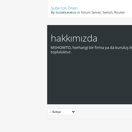
Şube İçin Öneri
By burakkarakus in forum Server, Switch, Router
hakkımızda
MSHOWTO, herhangi bir firma ya da kuruluş ile
topluluktur.