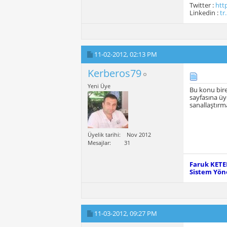
Twitter :
htt
Linkedin :
tr
11-02-2012,
02:13 PM
Kerberos79
Yeni Üye
Bu konu bireb
sayfasına üy
sanallaştırm
Üyelik tarihi
Nov 2012
Mesajlar
31
Faruk KET
Sistem Yöne
11-03-2012,
09:27 PM