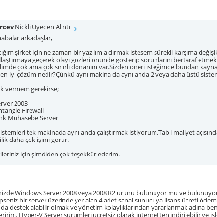
rcev
Nickli Üyeden Alıntı
abalar arkadaşlar,
tığım şirket için ne zaman bir yazılım aldırmak istesem sürekli karşıma değişik
llaştırmaya geçerek olayı gözleri önünde gösterip sorunlarını bertaraf etme
Elimde çok ama çok sınırlı donanım var.Sizden öneri isteğimde bundan kaynak
 en iyi çözüm nedir?Çünkü aynı makina da aynı anda 2 veya daha üstü sistem
k vermem gerekirse;
erver 2003
ntangle Firewall
Link Muhasebe Server
 sistemleri tek makinada aynı anda çalıştırmak istiyorum.Tabii maliyet açısın
lik daha çok işimi görür.
ileriniz için şimdiden çok teşekkür ederim.
linizde Windows Server 2008 veya 2008 R2 ürünü bulunuyor mu ve bulunuyor 
seniz bir server üzerinde yer alan 4 adet sanal sunucuya lisans ücreti öde
a destek alabilir olmak ve yönetim kolaylıklarından yararlanmak adına ben
irim. Hyper-V Server sürümleri ücretsiz olarak internetten indirilebilir ve iş