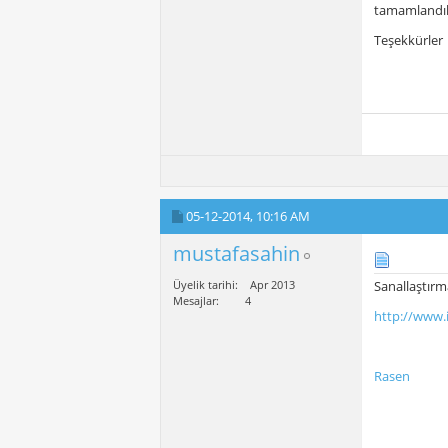
tamamlandıkt
Teşekkürler
05-12-2014,
10:16 AM
mustafasahin
Üyelik tarihi
Apr 2013
Sanallaştırm
Mesajlar
4
http://www.
Rasen