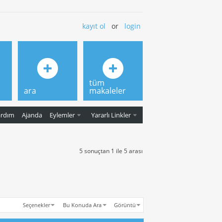
kayıt ol
or
login
tüm
ara
makaleler
ardım
Ajanda
Eylemler
Yararlı Linkler
5 sonuçtan 1 ile 5 arası
Seçenekler
Bu Konuda Ara
Görüntü