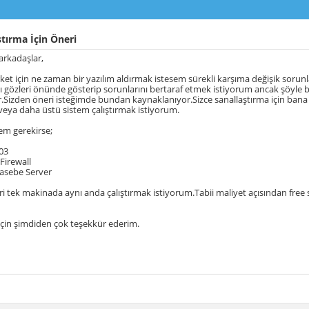
tırma İçin Öneri
arkadaşlar,
irket için ne zaman bir yazılım aldırmak istesem sürekli karşıma değişik sorunl
ı gözleri önünde gösterip sorunlarını bertaraf etmek istiyorum ancak şöyle b
Sizden öneri isteğimde bundan kaynaklanıyor.Sizce sanallaştırma için ban
veya daha üstü sistem çalıştırmak istiyorum.
m gerekirse;
003
Firewall
hasebe Server
eri tek makinada aynı anda çalıştırmak istiyorum.Tabii maliyet açısından free
 için şimdiden çok teşekkür ederim.