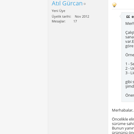
Atıl Gürcan
Yeni Üye
e
Üyelik tarihi
Nov 2012
Mesajlar
17
Merh
Çalış
sana
var.
göre
Örne
1 - S
2 - U
3 - 
gibi
şimdi
Öner
Merhabalar,
Öncelikle e
sürüme sahip
Bunun yanınd
ürününü öner