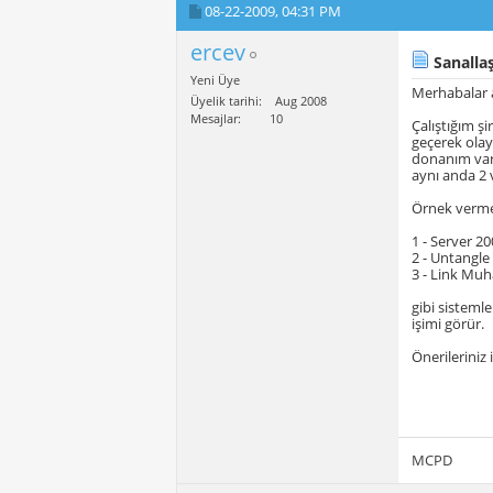
08-22-2009,
04:31 PM
ercev
Sanallaş
Yeni Üye
Merhabalar 
Üyelik tarihi
Aug 2008
Mesajlar
10
Çalıştığım ş
geçerek olay
donanım var.
aynı anda 2 
Örnek verme
1 - Server 2
2 - Untangle 
3 - Link Mu
gibi sisteml
işimi görür.
Önerileriniz
MCPD