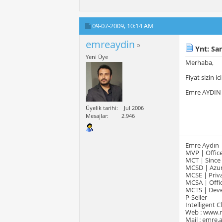
09-07-2009,
10:14 AM
emreaydin
Ynt: San
Yeni Üye
Merhaba,
Fiyat sizin i
Emre AYDIN
Üyelik tarihi
Jul 2006
Mesajlar
2.946
Emre Aydın
MVP | Office
MCT | Since
MCSD | Azur
MCSE | Priva
MCSA | Offic
MCTS | Devel
P-Seller
Intelligent 
Web : www.
Mail : emre