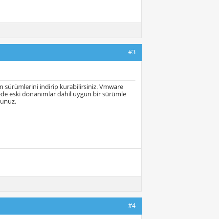
#3
en sürümlerini indirip kurabilirsiniz. Vmware
ayede eski donanımlar dahil uygun bir sürümle
sunuz.
#4