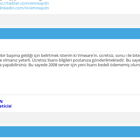
ps://twitter.com/emreaydn
.linkedin.com/in/emreaydn
ir başıma geldiği için belirtmek isterim ki Vmware'in, ücretsiz, sonu i ile bit
e olmanız yeterli. Ücretsiz lisans bilgileri postanıza gönderilmektedir. Bu s
a yapabilirsiniz. Bu sayede 2008 server için yeni lisans bedeli ödememiş olur
EN
ticisi