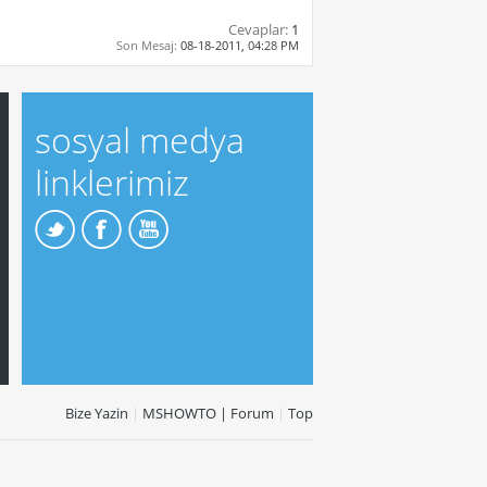
Cevaplar:
1
Son Mesaj:
08-18-2011,
04:28 PM
sosyal medya
linklerimiz
Bize Yazin
|
MSHOWTO | Forum
|
Top