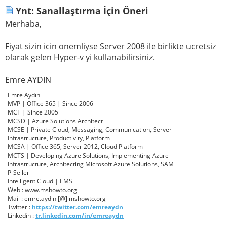
Ynt: Sanallaştırma İçin Öneri
Merhaba,
Fiyat sizin icin onemliyse Server 2008 ile birlikte ucretsiz
olarak gelen Hyper-v yi kullanabilirsiniz.
Emre AYDIN
Emre Aydın
MVP | Office 365 | Since 2006
MCT | Since 2005
MCSD | Azure Solutions Architect
MCSE | Private Cloud, Messaging, Communication, Server
Infrastructure, Productivity, Platform
MCSA | Office 365, Server 2012, Cloud Platform
MCTS | Developing Azure Solutions, Implementing Azure
Infrastructure, Architecting Microsoft Azure Solutions, SAM
P-Seller
Intelligent Cloud | EMS
Web : www.mshowto.org
Mail : emre.aydin [@] mshowto.org
Twitter :
https://twitter.com/emreaydn
Linkedin :
tr.linkedin.com/in/emreaydn