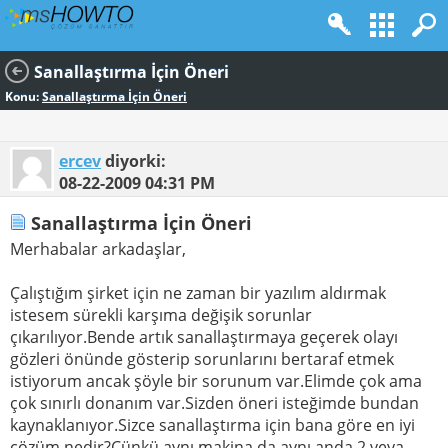
Sanallaştırma İçin Öneri
Konu:
Sanallaştırma İçin Öneri
ercev
diyorki:
08-22-2009
04:31 PM
Sanallaştırma İçin Öneri
Merhabalar arkadaşlar,
Çalıştığım şirket için ne zaman bir yazılım aldırmak
istesem sürekli karşıma değişik sorunlar
çıkarılıyor.Bende artık sanallaştırmaya geçerek olayı
gözleri önünde gösterip sorunlarını bertaraf etmek
istiyorum ancak şöyle bir sorunum var.Elimde çok ama
çok sınırlı donanım var.Sizden öneri isteğimde bundan
kaynaklanıyor.Sizce sanallaştırma için bana göre en iyi
çözüm nedir?Çünkü aynı makina da aynı anda 2 veya