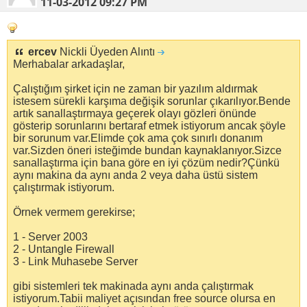
11-03-2012
09:27 PM
ercev
Nickli Üyeden Alıntı
Merhabalar arkadaşlar,
Çalıştığım şirket için ne zaman bir yazılım aldırmak
istesem sürekli karşıma değişik sorunlar çıkarılıyor.Bende
artık sanallaştırmaya geçerek olayı gözleri önünde
gösterip sorunlarını bertaraf etmek istiyorum ancak şöyle
bir sorunum var.Elimde çok ama çok sınırlı donanım
var.Sizden öneri isteğimde bundan kaynaklanıyor.Sizce
sanallaştırma için bana göre en iyi çözüm nedir?Çünkü
aynı makina da aynı anda 2 veya daha üstü sistem
çalıştırmak istiyorum.
Örnek vermem gerekirse;
1 - Server 2003
2 - Untangle Firewall
3 - Link Muhasebe Server
gibi sistemleri tek makinada aynı anda çalıştırmak
istiyorum.Tabii maliyet açısından free source olursa en