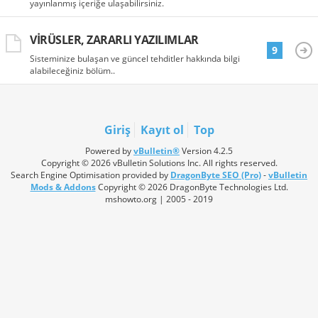
yayınlanmış içeriğe ulaşabilirsiniz.
VIRÜSLER, ZARARLI YAZILIMLAR
9
Sisteminize bulaşan ve güncel tehditler hakkında bilgi
alabileceğiniz bölüm..
Giriş
Kayıt ol
Top
Powered by
vBulletin®
Version 4.2.5
Copyright © 2026 vBulletin Solutions Inc. All rights reserved.
Search Engine Optimisation provided by
DragonByte SEO (Pro)
-
vBulletin
Mods & Addons
Copyright © 2026 DragonByte Technologies Ltd.
mshowto.org | 2005 - 2019