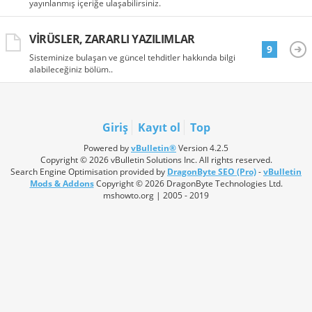
yayınlanmış içeriğe ulaşabilirsiniz.
VIRÜSLER, ZARARLI YAZILIMLAR
9
Sisteminize bulaşan ve güncel tehditler hakkında bilgi
alabileceğiniz bölüm..
Giriş
Kayıt ol
Top
Powered by
vBulletin®
Version 4.2.5
Copyright © 2026 vBulletin Solutions Inc. All rights reserved.
Search Engine Optimisation provided by
DragonByte SEO (Pro)
-
vBulletin
Mods & Addons
Copyright © 2026 DragonByte Technologies Ltd.
mshowto.org | 2005 - 2019