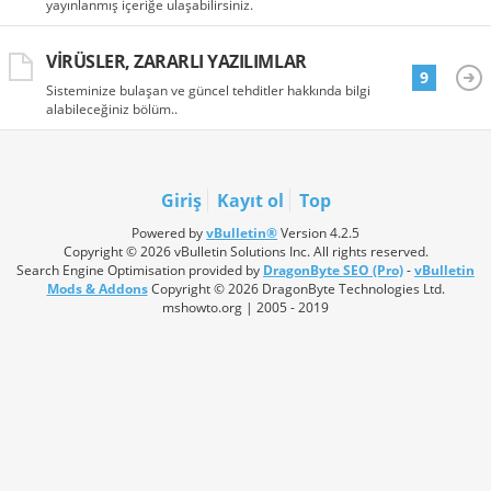
yayınlanmış içeriğe ulaşabilirsiniz.
VIRÜSLER, ZARARLI YAZILIMLAR
9
Sisteminize bulaşan ve güncel tehditler hakkında bilgi
alabileceğiniz bölüm..
Giriş
Kayıt ol
Top
Powered by
vBulletin®
Version 4.2.5
Copyright © 2026 vBulletin Solutions Inc. All rights reserved.
Search Engine Optimisation provided by
DragonByte SEO (Pro)
-
vBulletin
Mods & Addons
Copyright © 2026 DragonByte Technologies Ltd.
mshowto.org | 2005 - 2019