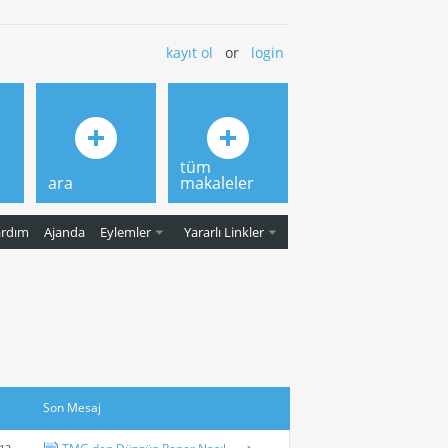
kayıt ol
or
login
tüm
ara
makaleler
ardım
Ajanda
Eylemler
Yararlı Linkler
Son Mesaj