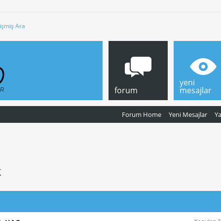
işmiş Ara
yeni
forum
mesajlar
Forum Home
Yeni Mesajlar
Y
k