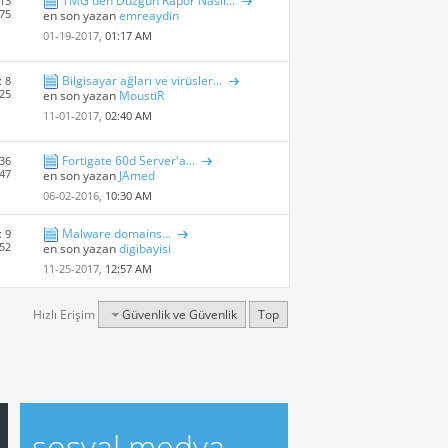
TMG den Düzgün Rapor Nasıl...
13
875
en son yazan
emreaydin
01-19-2017,
01:17 AM
Bilgisayar ağları ve virüsler...
: 8
 25
en son yazan
MoustiR
11-01-2017,
02:40 AM
Fortigate 60d Server'a...
 36
147
en son yazan
JAmed
06-02-2016,
10:30 AM
Malware domains...
: 9
 52
en son yazan
digibayisi
11-25-2017,
12:57 AM
Hızlı Erişim
Güvenlik ve Güvenlik
Top
sosyal medya