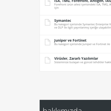
ISA, TMG, Forefront, Antigen, IA
Forefront ürün ailesi içerisindeki ISA, TMG, An
için
Symantec
Bu kategori içerisinde Symantec Enterprise V
ve DLP ile ilgili yayınlanmış içeriğe ulaşabilirs
Juniper ve Fortinet
Bu kategori içerisinde Juniper ve Fortinet ile i
Virüsler, Zararlı Yazılımlar
Sisteminize bulaşan ve güncel tehditler hakk
hakkımızda