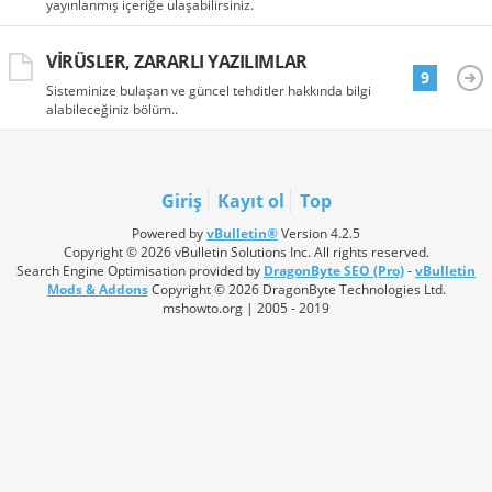
yayınlanmış içeriğe ulaşabilirsiniz.
VIRÜSLER, ZARARLI YAZILIMLAR
9
Sisteminize bulaşan ve güncel tehditler hakkında bilgi
alabileceğiniz bölüm..
Giriş
Kayıt ol
Top
Powered by
vBulletin®
Version 4.2.5
Copyright © 2026 vBulletin Solutions Inc. All rights reserved.
Search Engine Optimisation provided by
DragonByte SEO (Pro)
-
vBulletin
Mods & Addons
Copyright © 2026 DragonByte Technologies Ltd.
mshowto.org | 2005 - 2019