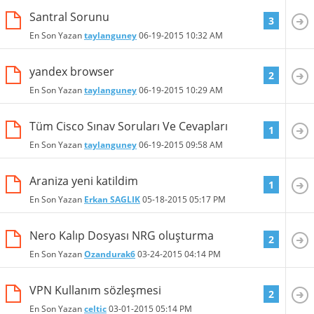
Santral Sorunu
3
En Son Yazan
taylanguney
06-19-2015
10:32 AM
yandex browser
2
En Son Yazan
taylanguney
06-19-2015
10:29 AM
Tüm Cisco Sınav Soruları Ve Cevapları
1
En Son Yazan
taylanguney
06-19-2015
09:58 AM
Araniza yeni katildim
1
En Son Yazan
Erkan SAGLIK
05-18-2015
05:17 PM
Nero Kalıp Dosyası NRG oluşturma
2
En Son Yazan
Ozandurak6
03-24-2015
04:14 PM
VPN Kullanım sözleşmesi
2
En Son Yazan
celtic
03-01-2015
05:14 PM