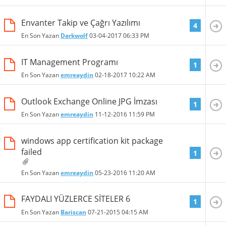
Envanter Takip ve Çağrı Yazılımı
4
En Son Yazan
Darkwolf
03-04-2017
06:33 PM
IT Management Programı
1
En Son Yazan
emreaydin
02-18-2017
10:22 AM
Outlook Exchange Online JPG İmzası
1
En Son Yazan
emreaydin
11-12-2016
11:59 PM
windows app certification kit package
failed
1
En Son Yazan
emreaydin
05-23-2016
11:20 AM
FAYDALI YÜZLERCE SİTELER 6
1
En Son Yazan
Bariscan
07-21-2015
04:15 AM