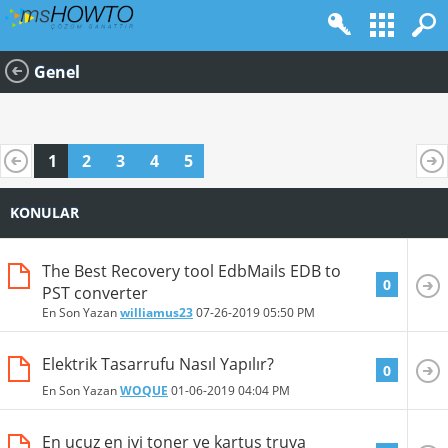
Genel
1
2
3
4
5
KONULAR
The Best Recovery tool EdbMails EDB to
0
PST converter
En Son Yazan
williamus23
07-26-2019
05:50 PM
Elektrik Tasarrufu Nasıl Yapılır?
0
En Son Yazan
WOQUE
01-06-2019
04:04 PM
En ucuz en iyi toner ve kartuş truva