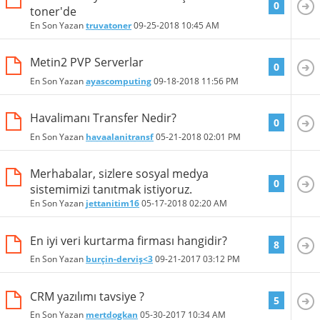
0
toner'de
En Son Yazan
truvatoner
09-25-2018
10:45 AM
Metin2 PVP Serverlar
0
En Son Yazan
ayascomputing
09-18-2018
11:56 PM
Havalimanı Transfer Nedir?
0
En Son Yazan
havaalanitransf
05-21-2018
02:01 PM
Merhabalar, sizlere sosyal medya
0
sistemimizi tanıtmak istiyoruz.
En Son Yazan
jettanitim16
05-17-2018
02:20 AM
En iyi veri kurtarma firması hangidir?
8
En Son Yazan
burçin-derviş<3
09-21-2017
03:12 PM
CRM yazılımı tavsiye ?
5
En Son Yazan
mertdogkan
05-30-2017
10:34 AM