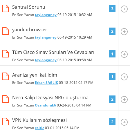
Santral Sorunu
3
En Son Yazan
taylanguney
06-19-2015
10:32 AM
yandex browser
2
En Son Yazan
taylanguney
06-19-2015
10:29 AM
Tüm Cisco Sınav Soruları Ve Cevapları
1
En Son Yazan
taylanguney
06-19-2015
09:58 AM
Araniza yeni katildim
1
En Son Yazan
Erkan SAGLIK
05-18-2015
05:17 PM
Nero Kalıp Dosyası NRG oluşturma
2
En Son Yazan
Ozandurak6
03-24-2015
04:14 PM
VPN Kullanım sözleşmesi
2
En Son Yazan
celtic
03-01-2015
05:14 PM