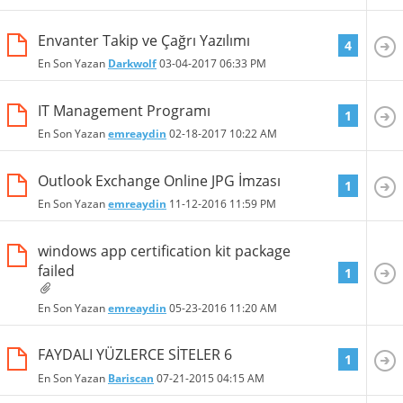
Envanter Takip ve Çağrı Yazılımı
4
En Son Yazan
Darkwolf
03-04-2017
06:33 PM
IT Management Programı
1
En Son Yazan
emreaydin
02-18-2017
10:22 AM
Outlook Exchange Online JPG İmzası
1
En Son Yazan
emreaydin
11-12-2016
11:59 PM
windows app certification kit package
failed
1
En Son Yazan
emreaydin
05-23-2016
11:20 AM
FAYDALI YÜZLERCE SİTELER 6
1
En Son Yazan
Bariscan
07-21-2015
04:15 AM