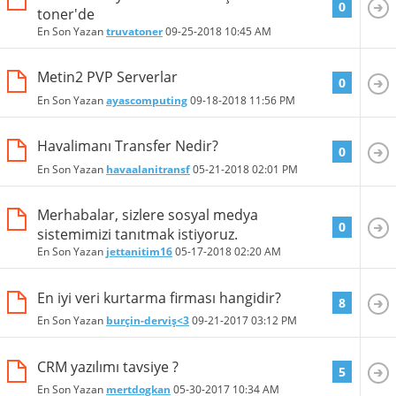
0
toner'de
En Son Yazan
truvatoner
09-25-2018
10:45 AM
Metin2 PVP Serverlar
0
En Son Yazan
ayascomputing
09-18-2018
11:56 PM
Havalimanı Transfer Nedir?
0
En Son Yazan
havaalanitransf
05-21-2018
02:01 PM
Merhabalar, sizlere sosyal medya
0
sistemimizi tanıtmak istiyoruz.
En Son Yazan
jettanitim16
05-17-2018
02:20 AM
En iyi veri kurtarma firması hangidir?
8
En Son Yazan
burçin-derviş<3
09-21-2017
03:12 PM
CRM yazılımı tavsiye ?
5
En Son Yazan
mertdogkan
05-30-2017
10:34 AM