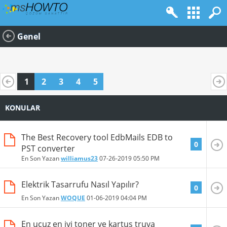
Genel
1
2
3
4
5
KONULAR
The Best Recovery tool EdbMails EDB to
0
PST converter
En Son Yazan
williamus23
07-26-2019
05:50 PM
Elektrik Tasarrufu Nasıl Yapılır?
0
En Son Yazan
WOQUE
01-06-2019
04:04 PM
En ucuz en iyi toner ve kartuş truva