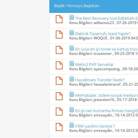
Başlık
/
Konuyu Başlatan
The Best Recovery tool EdbMails 
Konu Bilgileri:
williamus23
, 07-26-2019
Elektrik Tasarrufu Nasıl Yapılır?
Konu Bilgileri:
WOQUE
, 01-06-2019 04:
En ucuz en iyi toner ve kartuş tru
Konu Bilgileri:
truvatoner
, 09-25-2018 
Metin2 PVP Serverlar
Konu Bilgileri:
ayascomputing
, 09-18-2
Havalimanı Transfer Nedir?
Konu Bilgileri:
havaalanitransf
, 05-21-2
Merhabalar, sizlere sosyal medya s
Konu Bilgileri:
jettanitim16
, 05-17-2018
En iyi veri kurtarma firması hangid
Konu Bilgileri:
emreaydin
, 10-14-2012 
CRM yazılımı tavsiye ?
Konu Bilgileri:
emreaydin
, 10-14-2012 