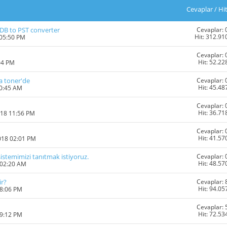
Cevaplar
/
Hi
Cevaplar: 
EDB to PST converter
Hit: 312.91
 05:50 PM
Cevaplar: 
Hit: 52.22
04 PM
Cevaplar: 
va toner'de
Hit: 45.48
10:45 AM
Cevaplar: 
Hit: 36.71
018 11:56 PM
Cevaplar: 
Hit: 41.57
018 02:01 PM
Cevaplar: 
istemimizi tanıtmak istiyoruz.
Hit: 48.57
 02:20 AM
Cevaplar: 
ir?
Hit: 94.05
08:06 PM
Cevaplar: 
Hit: 72.53
09:12 PM