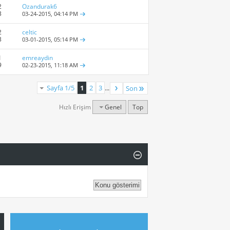
2
Ozandurak6
3
03-24-2015,
04:14 PM
2
celtic
3
03-01-2015,
05:14 PM
1
emreaydin
9
02-23-2015,
11:18 AM
Sayfa 1/5
1
2
3
...
Son
Hızlı Erişim
Genel
Top