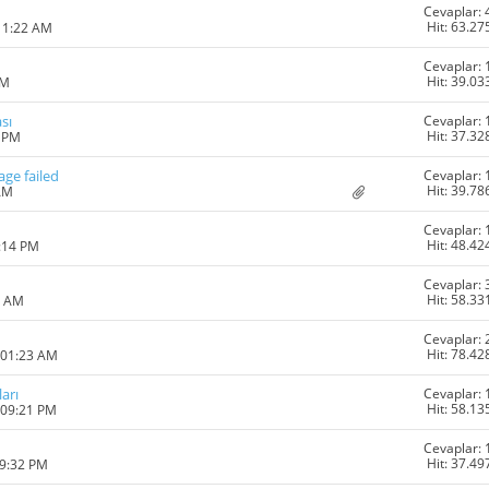
Cevaplar: 
Hit: 63.27
11:22 AM
Cevaplar: 
Hit: 39.03
AM
Cevaplar: 
sı
Hit: 37.32
2 PM
Cevaplar: 
age failed
Hit: 39.78
AM
Cevaplar: 
Hit: 48.42
8:14 PM
Cevaplar: 
Hit: 58.33
7 AM
Cevaplar: 
Hit: 78.42
 01:23 AM
Cevaplar: 
arı
Hit: 58.13
 09:21 PM
Cevaplar: 
Hit: 37.49
09:32 PM