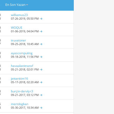
t
En Son Yazan
0
williamus23
0
07-26-2019,
05:50 PM
0
WOQUE
8
01-06-2019,
04:04 PM
0
truvatoner
7
09-25-2018,
10:45 AM
0
ayascomputing
8
09-18-2018,
11:56 PM
0
havaalanitransf
0
05-21-2018,
02:01 PM
0
jettanitim16
0
05-17-2018,
02:20 AM
8
burçin-derviş<3
7
09-21-2017,
03:12 PM
5
mertdogkan
4
05-30-2017,
10:34 AM