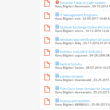
Envanter Takip ve Çağrı Yazılımı
Konu Bilgileri:
Rammstein
, 09-10-2014 
IT Management Programı
Konu Bilgileri:
irish
, 02-09-2017 10:46 
Outlook Exchange Online JPG İmza
Konu Bilgileri:
smcro
, 10-12-2016 12:4
windows app certification kit pack
Konu Bilgileri:
Ahky
, 05-17-2016 01:07 
FAYDALI YÜZLERCE SİTELER 6
Konu Bilgileri:
ozgursen
, 09-28-2006 0
Santral Sorunu
Konu Bilgileri:
Saslan
, 08-07-2014 10:2
yandex browser
Konu Bilgileri:
Ozandurak6
, 03-25-2015
Tüm Cisco Sınav Soruları Ve Cevapl
Konu Bilgileri:
devreanalizi
, 05-23-2015
Araniza yeni katildim
Konu Bilgileri:
K@R@GLU
, 05-09-2015 