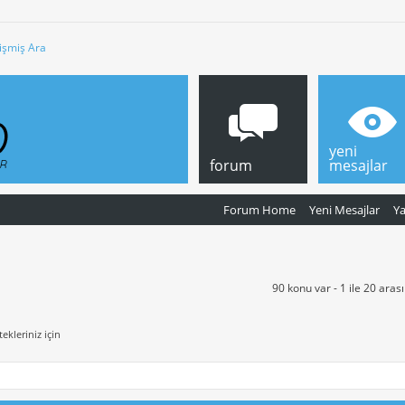
işmiş Ara
yeni
forum
mesajlar
Forum Home
Yeni Mesajlar
Y
90 konu var - 1 ile 20 aras
ekleriniz için