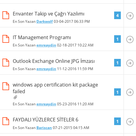
Envanter Takip ve Çağrı Yazılımı
4
En Son Yazan
Darkwolf
03-04-2017
06:33 PM
IT Management Programı
1
En Son Yazan
emreaydin
02-18-2017
10:22 AM
Outlook Exchange Online JPG İmzası
1
En Son Yazan
emreaydin
11-12-2016
11:59 PM
windows app certification kit package
failed
1
En Son Yazan
emreaydin
05-23-2016
11:20 AM
FAYDALI YÜZLERCE SİTELER 6
1
En Son Yazan
Bariscan
07-21-2015
04:15 AM