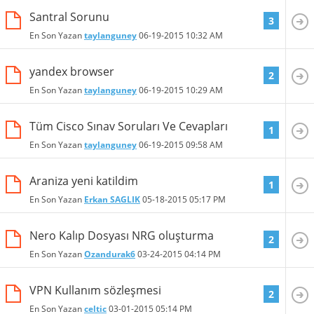
Santral Sorunu
3
En Son Yazan
taylanguney
06-19-2015
10:32 AM
yandex browser
2
En Son Yazan
taylanguney
06-19-2015
10:29 AM
Tüm Cisco Sınav Soruları Ve Cevapları
1
En Son Yazan
taylanguney
06-19-2015
09:58 AM
Araniza yeni katildim
1
En Son Yazan
Erkan SAGLIK
05-18-2015
05:17 PM
Nero Kalıp Dosyası NRG oluşturma
2
En Son Yazan
Ozandurak6
03-24-2015
04:14 PM
VPN Kullanım sözleşmesi
2
En Son Yazan
celtic
03-01-2015
05:14 PM