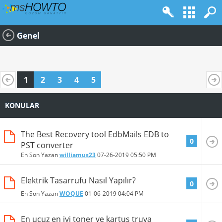
Genel
1
2
3
4
5
KONULAR
The Best Recovery tool EdbMails EDB to
0
PST converter
En Son Yazan
williamus23
07-26-2019
05:50 PM
Elektrik Tasarrufu Nasıl Yapılır?
0
En Son Yazan
WOQUE
01-06-2019
04:04 PM
En ucuz en iyi toner ve kartuş truva