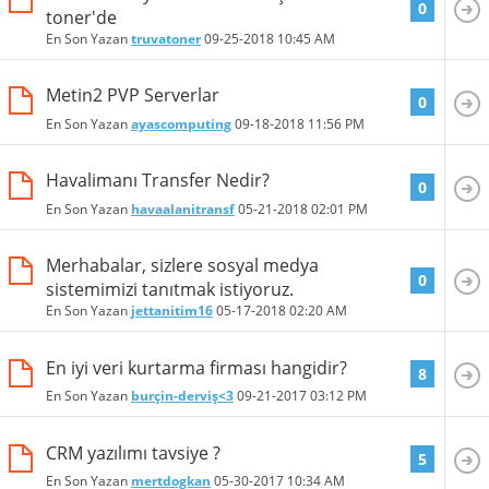
0
toner'de
En Son Yazan
truvatoner
09-25-2018
10:45 AM
Metin2 PVP Serverlar
0
En Son Yazan
ayascomputing
09-18-2018
11:56 PM
Havalimanı Transfer Nedir?
0
En Son Yazan
havaalanitransf
05-21-2018
02:01 PM
Merhabalar, sizlere sosyal medya
0
sistemimizi tanıtmak istiyoruz.
En Son Yazan
jettanitim16
05-17-2018
02:20 AM
En iyi veri kurtarma firması hangidir?
8
En Son Yazan
burçin-derviş<3
09-21-2017
03:12 PM
CRM yazılımı tavsiye ?
5
En Son Yazan
mertdogkan
05-30-2017
10:34 AM