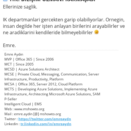
Ellerinize saglik.
IK departmanlari gercekten garip olabiliyorlar. Ornegin,
insan degilde her işten anlayan birilerini arayabilirler ve
ne aradiklarini kendileride bilmeyebilirler
Emre.
Emre Aydın
MVP | Office 365 | Since 2006
MCT | Since 2005
MCSD | Azure Solutions Architect
MCSE | Private Cloud, Messaging, Communication, Server
Infrastructure, Productivity, Platform
MCSA | Office 365, Server 2012, Cloud Platform
MCTS | Developing Azure Solutions, Implementing Azure
Infrastructure, Architecting Microsoft Azure Solutions, SAM
P-Seller
Intelligent Cloud | EMS
Web : www.mshowto.org
Mail : emre.aydin [@] mshowto.org
Twitter :
https://twitter.com/emreaydn
Linkedin :
tr.linkedin.com/in/emreaydn