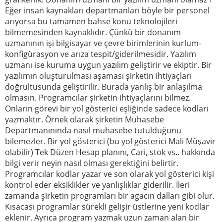
Eğer insan kaynakları departmanları böyle bir personel
arıyorsa bu tamamen bahse konu teknolojileri
bilmemesinden kaynaklıdır. Çünkü bir donanım
uzmanının işi bilgisayar ve çevre birimlerinin kurlum-
konfigürasyon ve arıza tespit/giderilmesidir. Yazılım
uzmanı ise kuruma uygun yazılım geliştirir ve ekiptir. Bir
yazılımın oluşturulması aşaması şirketin ihtiyaçları
doğrultusunda geliştirilir. Burada yanlış bir anlaşılma
olmasın. Programcılar şirketin ihtiyaçlarını bilmez.
Onların görevi bir yol gösterici eşliğinde sadece kodları
yazmaktır. Örnek olarak şirketin Muhasebe
Departmanınında nasıl muhasebe tutulduğunu
bilemezler. Bir yol gösterici (bu yol gösterici Mali Müşavir
olabilir) Tek Düzen Hesap planını, Cari, stok vs.. hakkında
bilgi verir neyin nasıl olması gerektiğini belirtir.
Programcılar kodlar yazar ve son olarak yol gösterici kişi
kontrol eder eksiklikler ve yanlışlıklar giderilir. İleri
zamanda şirketin programları bir agacın dalları gibi olur.
Kısacası programlar sürekli gelişir üstlerine yeni kodlar
eklenir. Ayrıca program yazmak uzun zaman alan bir