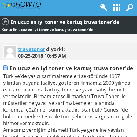
En ucuz en iyi toner ve kartuş truva toner'de
Konu:
En ucuz en iyi toner ve kartuş truva toner'de
truvatoner
diyorki:
09-25-2018
10:45 AM
En ucuz en iyi toner ve kartuş truva toner'de
Türkiye'de yazıcı sarf malzemeleri sektöründe 1997
yılından buyana faaliyet gösteren firmamız, 2000 yılında
e-ticaret alanında kartuş, toner ve yazıcı satışı hizmeti
vermektedir. Firmamız tescilli markası Truva Toner ile
müşterilerine yazıcı ve sarf malzemeleri alanında
kurumsal çözümler sunmaktadır. İstanbul / Güneşli'de
bulunan merkez tesisi ile tüm şehirlere kargo aracılığı ile
hizmet vermektedir.
Amacımız verdiğimiz hizmeti Türkiye geneline yayılan
hizmet ağı ve fiyat politikamızla sektörde öncü firma ve