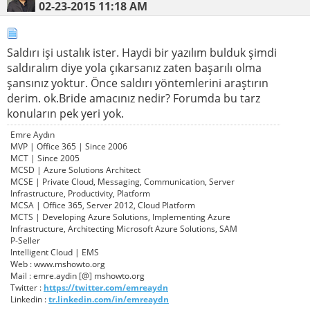
02-23-2015
11:18 AM
Saldırı işi ustalık ister. Haydi bir yazılım bulduk şimdi
saldıralım diye yola çıkarsanız zaten başarılı olma
şansınız yoktur. Önce saldırı yöntemlerini araştırın
derim. ok.Bride amacınız nedir? Forumda bu tarz
konuların pek yeri yok.
Emre Aydın
MVP | Office 365 | Since 2006
MCT | Since 2005
MCSD | Azure Solutions Architect
MCSE | Private Cloud, Messaging, Communication, Server
Infrastructure, Productivity, Platform
MCSA | Office 365, Server 2012, Cloud Platform
MCTS | Developing Azure Solutions, Implementing Azure
Infrastructure, Architecting Microsoft Azure Solutions, SAM
P-Seller
Intelligent Cloud | EMS
Web : www.mshowto.org
Mail : emre.aydin [@] mshowto.org
Twitter :
https://twitter.com/emreaydn
Linkedin :
tr.linkedin.com/in/emreaydn