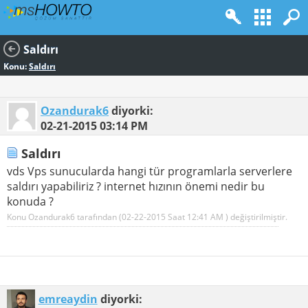
Saldırı
Konu:
Saldırı
Ozandurak6
diyorki:
02-21-2015
03:14 PM
Saldırı
vds Vps sunucularda hangi tür programlarla serverlere
saldırı yapabiliriz ? internet hızının önemi nedir bu
konuda ?
Konu Ozandurak6 tarafından (02-22-2015 Saat
12:41 AM
) değiştirilmiştir.
emreaydin
diyorki: