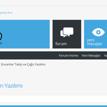
işmiş Ara
yeni
forum
mesajlar
Forum Home
Yeni Mesajlar
Y
Envanter Takip ve Çağrı Yazılımı
ı Yazılımı