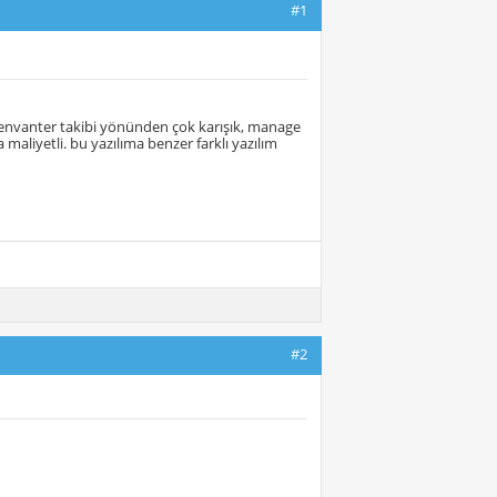
#1
m envanter takibi yönünden çok karışık, manage
 maliyetli. bu yazılıma benzer farklı yazılım
#2