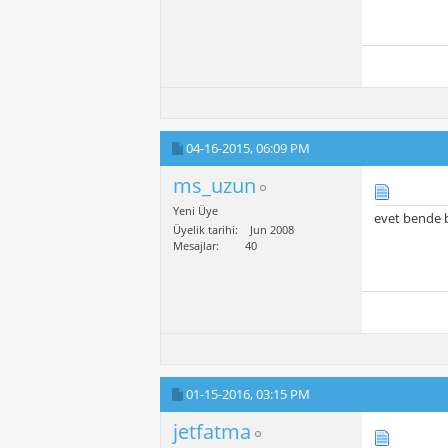
04-16-2015,
06:09 PM
ms_uzun
Yeni Üye
evet bende b
Üyelik tarihi
Jun 2008
Mesajlar
40
01-15-2016,
03:15 PM
jetfatma