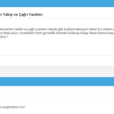
 Takip ve Çağrı Yazılımı
nvanter takibi ve çağrı yazılımı olarak glpi kullanmaktayım fakat bu siste
e desk plus ı inceledim hem görsellik hemde kullanışı kolay fakat lisansı baya
iniz ?
ni araştırdınız mı?