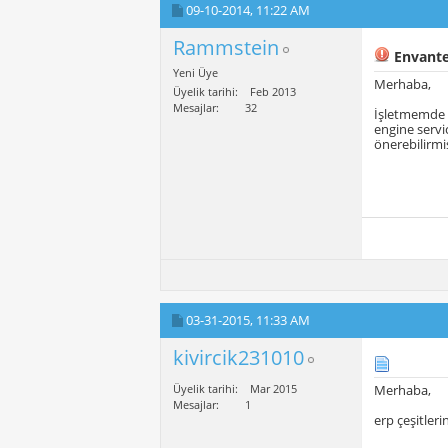
09-10-2014,
11:22 AM
Rammstein
Envanter
Yeni Üye
Merhaba,
Üyelik tarihi
Feb 2013
Mesajlar
32
İşletmemde e
engine servic
önerebilirmis
03-31-2015,
11:33 AM
kivircik231010
Üyelik tarihi
Mar 2015
Merhaba,
Mesajlar
1
erp çeşitleri