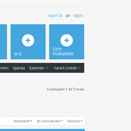
kayıt ol
or
login
tüm
ara
makaleler
ardım
Ajanda
Eylemler
Yararlı Linkler
5 sonuçtan 1 ile 5 arası
Seçenekler
Bu Konuda Ara
Görüntü