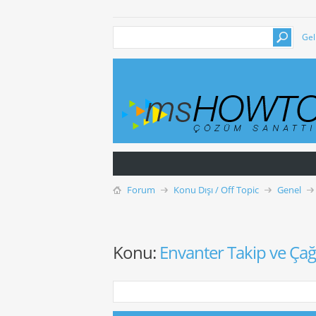
Gel
Forum
Konu Dışı / Off Topic
Genel
Konu:
Envanter Takip ve Çağr