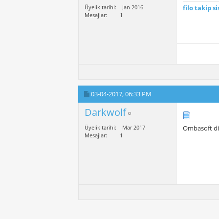
Üyelik tarihi
Jan 2016
filo takip
si
Mesajlar
1
03-04-2017,
06:33 PM
Darkwolf
Üyelik tarihi
Mar 2017
Ombasoft diy
Mesajlar
1