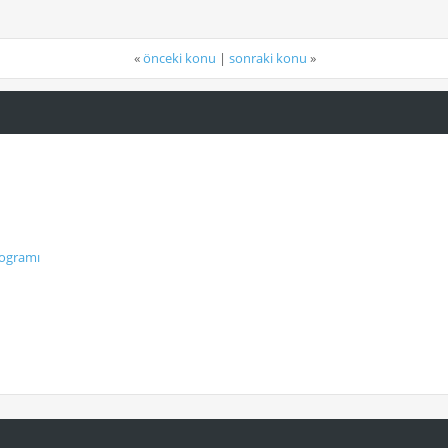
«
önceki konu
|
sonraki konu
»
rogramı