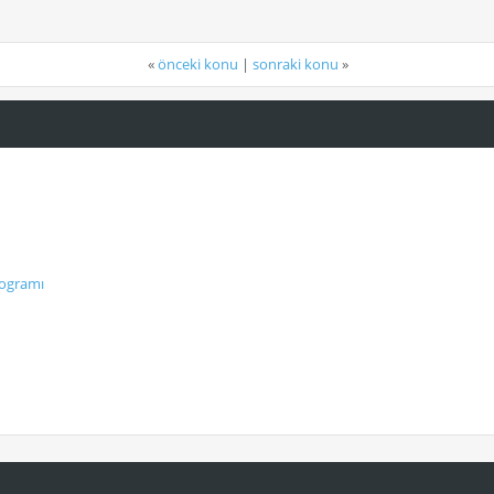
«
önceki konu
|
sonraki konu
»
rogramı