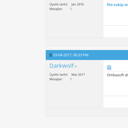
Üyelik tarihi
Jan 2016
filo takip
si
Mesajlar
1
03-04-2017,
06:33 PM
Darkwolf
Üyelik tarihi
Mar 2017
Ombasoft diy
Mesajlar
1