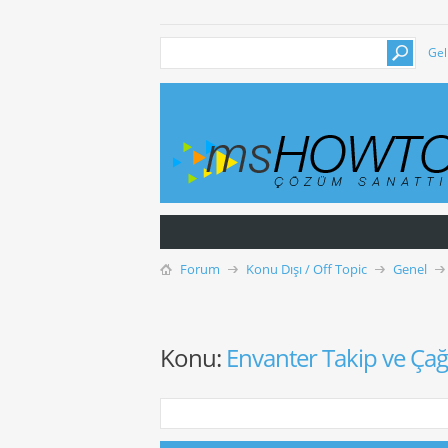
Gel
Forum
Konu Dışı / Off Topic
Genel
Konu:
Envanter Takip ve Çağr