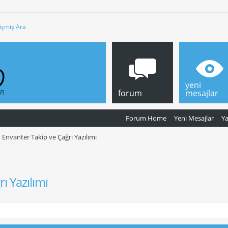
işmiş Ara
yeni
forum
mesajlar
Forum Home
Yeni Mesajlar
Y
Envanter Takip ve Çağrı Yazılımı
ı Yazılımı