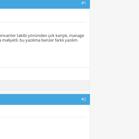
#1
m envanter takibi yönünden çok karışık, manage
 maliyetli. bu yazılıma benzer farklı yazılım
#2