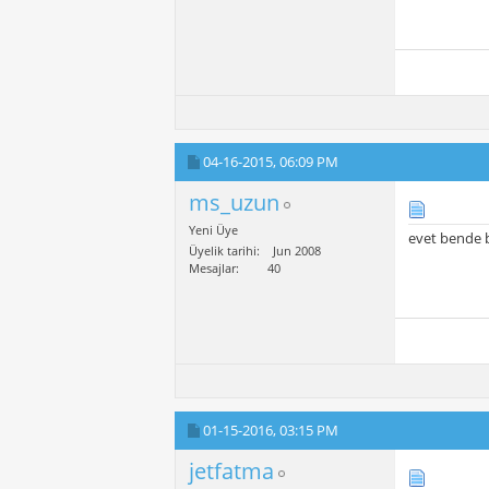
04-16-2015,
06:09 PM
ms_uzun
Yeni Üye
evet bende b
Üyelik tarihi
Jun 2008
Mesajlar
40
01-15-2016,
03:15 PM
jetfatma