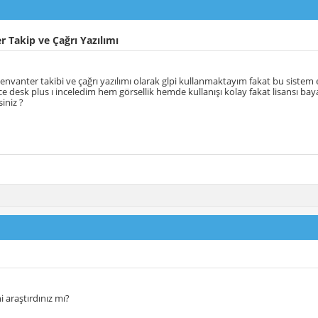
 Takip ve Çağrı Yazılımı
nvanter takibi ve çağrı yazılımı olarak glpi kullanmaktayım fakat bu siste
e desk plus ı inceledim hem görsellik hemde kullanışı kolay fakat lisansı baya
iniz ?
ni araştırdınız mı?