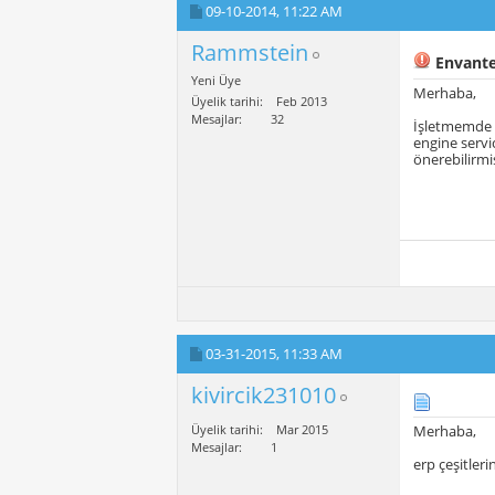
09-10-2014,
11:22 AM
Rammstein
Envanter
Yeni Üye
Merhaba,
Üyelik tarihi
Feb 2013
Mesajlar
32
İşletmemde e
engine servic
önerebilirmis
03-31-2015,
11:33 AM
kivircik231010
Üyelik tarihi
Mar 2015
Merhaba,
Mesajlar
1
erp çeşitleri