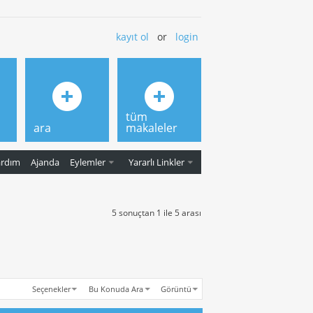
kayıt ol
or
login
tüm
ara
makaleler
ardım
Ajanda
Eylemler
Yararlı Linkler
5 sonuçtan 1 ile 5 arası
Seçenekler
Bu Konuda Ara
Görüntü