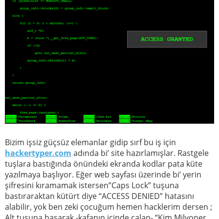
Bizim işsiz güçsüz elemanlar gidip sırf bu iş için
hackertyper.com
adında bi’ site hazırlamışlar. Rastgele
tuşlara bastığında önündeki ekranda kodlar pata küte
yazılmaya başlıyor. Eğer web sayfası üzerinde bi’ yerin
şifresini kıramamak istersen”Caps Lock” tuşuna
bastıraraktan kütürt diye “ACCESS DENIED” hatasını
alabilir, yok ben zeki çocuğum hemen hacklerim dersen ;
Alt tuşuna basarak -kafanın içinde çalan- “Kim Milyoner