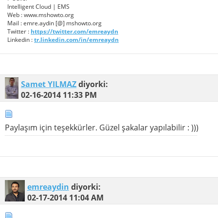
Intelligent Cloud | EMS
Web : www.mshowto.org
Mail : emre.aydin [@] mshowto.org
Twitter :
https://twitter.com/emreaydn
Linkedin :
tr.linkedin.com/in/emreaydn
Samet YILMAZ
diyorki:
02-16-2014
11:33 PM
Paylaşım için teşekkürler. Güzel şakalar yapılabilir : )))
emreaydin
diyorki:
02-17-2014
11:04 AM