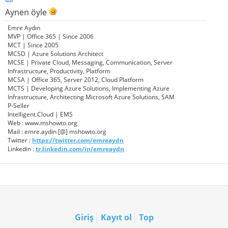
Aynen öyle
Emre Aydın
MVP | Office 365 | Since 2006
MCT | Since 2005
MCSD | Azure Solutions Architect
MCSE | Private Cloud, Messaging, Communication, Server
Infrastructure, Productivity, Platform
MCSA | Office 365, Server 2012, Cloud Platform
MCTS | Developing Azure Solutions, Implementing Azure
Infrastructure, Architecting Microsoft Azure Solutions, SAM
P-Seller
Intelligent Cloud | EMS
Web : www.mshowto.org
Mail : emre.aydin [@] mshowto.org
Twitter :
https://twitter.com/emreaydn
Linkedin :
tr.linkedin.com/in/emreaydn
Giriş
Kayıt ol
Top