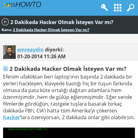
2 Dakikada Hacker Olmak İsteyen Var mı?
Konu:
2 Dakikada Hacker Olmak İsteyen Var mı?
emreaydin
diyorki:
01-20-2014
11:26 AM
2 Dakikada Hacker Olmak İsteyen Var mı?
Efenim ufaklıktan beri laptop’ının başında 2 dakikada bir
yerleri hackleyen, klavyede bastığı hiç bir tuşun farkında
olmasa da pata küte ortalığı dağıtan adamlara hem
özenmişimdir, hem de gülüp eğlenmişimdir. Eğer sende
filmlerde gördüğün, rastgele tuşlara basarak birkaç
dakikada FBI’ı, CIA’i hatta tüm Amerika’yı çökerten
hacker
’lara özeniyorsan, 2 dakikada onlar gibi olabilirsin.