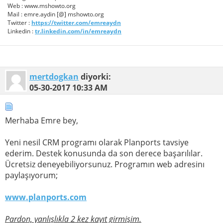
Web : www.mshowto.org
Mail : emre.aydin [@] mshowto.org
Twitter :
https://twitter.com/emreaydn
Linkedin :
tr.linkedin.com/in/emreaydn
mertdogkan
diyorki:
05-30-2017
10:33 AM
Merhaba Emre bey,
Yeni nesil CRM programı olarak Planports tavsiye
ederim. Destek konusunda da son derece başarılılar.
Ücretsiz deneyebiliyorsunuz. Programın web adresinı
paylaşıyorum;
www.planports.com
Pardon, yanlışlıkla 2 kez kayıt girmişim.