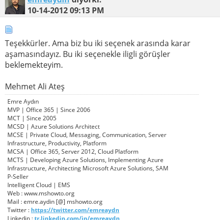
10-14-2012
09:13 PM
Teşekkürler. Ama biz bu iki seçenek arasında karar
aşamasındayız. Bu iki seçenekle iligli görüşler
beklemekteyim.
Mehmet Ali Ateş
Emre Aydın
MVP | Office 365 | Since 2006
MCT | Since 2005
MCSD | Azure Solutions Architect
MCSE | Private Cloud, Messaging, Communication, Server
Infrastructure, Productivity, Platform
MCSA | Office 365, Server 2012, Cloud Platform
MCTS | Developing Azure Solutions, Implementing Azure
Infrastructure, Architecting Microsoft Azure Solutions, SAM
P-Seller
Intelligent Cloud | EMS
Web : www.mshowto.org
Mail : emre.aydin [@] mshowto.org
Twitter :
https://twitter.com/emreaydn
Linkedin :
tr.linkedin.com/in/emreaydn