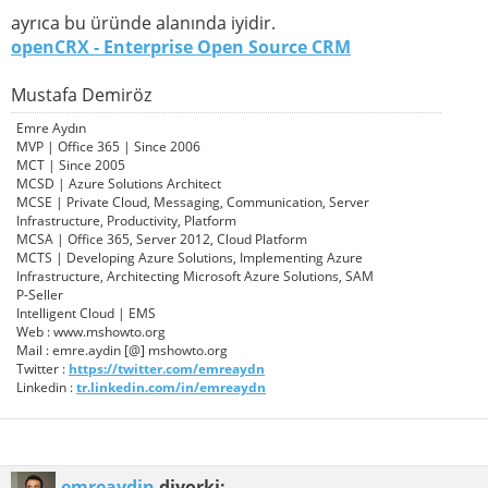
ayrıca bu üründe alanında iyidir.
openCRX - Enterprise Open Source CRM
Mustafa Demiröz
Emre Aydın
MVP | Office 365 | Since 2006
MCT | Since 2005
MCSD | Azure Solutions Architect
MCSE | Private Cloud, Messaging, Communication, Server
Infrastructure, Productivity, Platform
MCSA | Office 365, Server 2012, Cloud Platform
MCTS | Developing Azure Solutions, Implementing Azure
Infrastructure, Architecting Microsoft Azure Solutions, SAM
P-Seller
Intelligent Cloud | EMS
Web : www.mshowto.org
Mail : emre.aydin [@] mshowto.org
Twitter :
https://twitter.com/emreaydn
Linkedin :
tr.linkedin.com/in/emreaydn
emreaydin
diyorki: