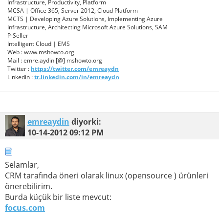
Infrastructure, Productivity, Platform
MCSA | Office 365, Server 2012, Cloud Platform
MCTS | Developing Azure Solutions, Implementing Azure
Infrastructure, Architecting Microsoft Azure Solutions, SAM
P-Seller
Intelligent Cloud | EMS
Web : www.mshowto.org
Mail : emre.aydin [@] mshowto.org
Twitter :
https://twitter.com/emreaydn
Linkedin :
tr.linkedin.com/in/emreaydn
emreaydin
diyorki:
10-14-2012
09:12 PM
Selamlar,
CRM tarafında öneri olarak linux (opensource ) ürünleri
önerebilirim.
Burda küçük bir liste mevcut:
focus.com