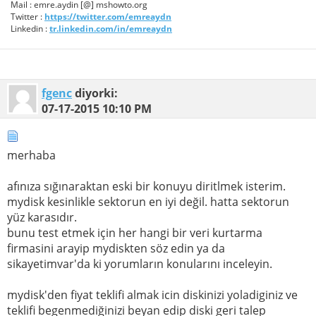
Mail : emre.aydin [@] mshowto.org
Twitter :
https://twitter.com/emreaydn
Linkedin :
tr.linkedin.com/in/emreaydn
fgenc
diyorki:
07-17-2015
10:10 PM
merhaba
afınıza sığınaraktan eski bir konuyu diritlmek isterim.
mydisk kesinlikle sektorun en iyi değil. hatta sektorun
yüz karasıdır.
bunu test etmek için her hangi bir veri kurtarma
firmasini arayip mydiskten söz edin ya da
sikayetimvar'da ki yorumların konularını inceleyin.
mydisk'den fiyat teklifi almak icin diskinizi yoladiginiz ve
teklifi begenmediğinizi beyan edip diski geri talep