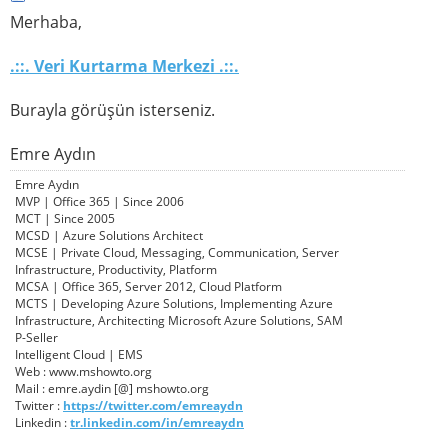
Merhaba,
.::. Veri Kurtarma Merkezi .::.
Burayla görüşün isterseniz.
Emre Aydın
Emre Aydın
MVP | Office 365 | Since 2006
MCT | Since 2005
MCSD | Azure Solutions Architect
MCSE | Private Cloud, Messaging, Communication, Server
Infrastructure, Productivity, Platform
MCSA | Office 365, Server 2012, Cloud Platform
MCTS | Developing Azure Solutions, Implementing Azure
Infrastructure, Architecting Microsoft Azure Solutions, SAM
P-Seller
Intelligent Cloud | EMS
Web : www.mshowto.org
Mail : emre.aydin [@] mshowto.org
Twitter :
https://twitter.com/emreaydn
Linkedin :
tr.linkedin.com/in/emreaydn