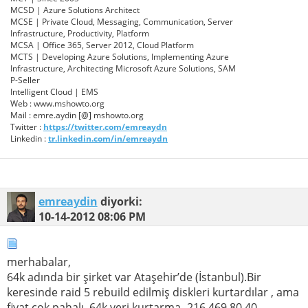
MCSD | Azure Solutions Architect
MCSE | Private Cloud, Messaging, Communication, Server
Infrastructure, Productivity, Platform
MCSA | Office 365, Server 2012, Cloud Platform
MCTS | Developing Azure Solutions, Implementing Azure
Infrastructure, Architecting Microsoft Azure Solutions, SAM
P-Seller
Intelligent Cloud | EMS
Web : www.mshowto.org
Mail : emre.aydin [@] mshowto.org
Twitter :
https://twitter.com/emreaydn
Linkedin :
tr.linkedin.com/in/emreaydn
emreaydin
diyorki:
10-14-2012
08:06 PM
merhabalar,
64k adında bir şirket var Ataşehir’de (İstanbul).Bir
keresinde raid 5 rebuild edilmiş diskleri kurtardılar , ama
fiyat çok pahalı. 64k veri kurtarma -216 469 80 40