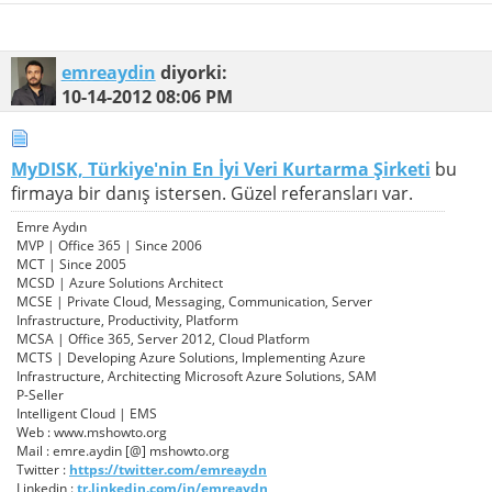
emreaydin
diyorki:
10-14-2012
08:06 PM
MyDISK, Türkiye'nin En İyi Veri Kurtarma Şirketi
bu
firmaya bir danış istersen. Güzel referansları var.
Emre Aydın
MVP | Office 365 | Since 2006
MCT | Since 2005
MCSD | Azure Solutions Architect
MCSE | Private Cloud, Messaging, Communication, Server
Infrastructure, Productivity, Platform
MCSA | Office 365, Server 2012, Cloud Platform
MCTS | Developing Azure Solutions, Implementing Azure
Infrastructure, Architecting Microsoft Azure Solutions, SAM
P-Seller
Intelligent Cloud | EMS
Web : www.mshowto.org
Mail : emre.aydin [@] mshowto.org
Twitter :
https://twitter.com/emreaydn
Linkedin :
tr.linkedin.com/in/emreaydn