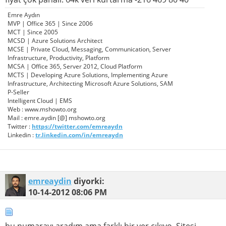
Emre Aydın
MVP | Office 365 | Since 2006
MCT | Since 2005
MCSD | Azure Solutions Architect
MCSE | Private Cloud, Messaging, Communication, Server
Infrastructure, Productivity, Platform
MCSA | Office 365, Server 2012, Cloud Platform
MCTS | Developing Azure Solutions, Implementing Azure
Infrastructure, Architecting Microsoft Azure Solutions, SAM
P-Seller
Intelligent Cloud | EMS
Web : www.mshowto.org
Mail : emre.aydin [@] mshowto.org
Twitter :
https://twitter.com/emreaydn
Linkedin :
tr.linkedin.com/in/emreaydn
emreaydin
diyorki:
10-14-2012
08:06 PM
bu numarayı aradım ama farklı bir yer çıkıyo. Sitesi