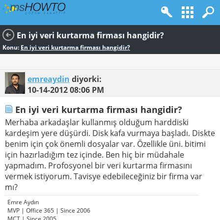
En iyi veri kurtarma firması hangidir?
Konu:
En iyi veri kurtarma firması hangidir?
emreaydin
diyorki:
10-14-2012
08:06 PM
En iyi veri kurtarma firması hangidir?
Merhaba arkadaşlar kullanmış olduğum harddiski
kardeşim yere düşürdi. Disk kafa vurmaya başladı. Diskte
benim için çok önemli dosyalar var. Özellikle üni. bitimi
için hazırladığım tez içinde. Ben hiç bir müdahale
yapmadım. Profosyonel bir veri kurtarma firmasını
vermek istiyorum. Tavisye edebileceğiniz bir firma var
mı?
Emre Aydın
MVP | Office 365 | Since 2006
MCT | Since 2005