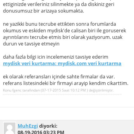
ettiginizde verileriniz silinmekte ya da diskiniz geri
donusumsuz bir arizaya sokumakta.
ne yazikki bunu tecrube ettikten sonra forumlarda
okumus ve eskiden mydisk'de calisan biri ile goruserek
ayrıntılarını tecrube etmis biri olarak yaziyorum. uzak
durun ve tavsiye etmeyin
daha fazla bilgi icin incelemenizi tavsiye ederim
mydisk veri kurtarma: mydisk.com veri kurtarma
ek olarak referansları içinde sahte firmalar da var.
referans listesindeki bir firmayi arayip kendim cikarttim.
Konu fgenc tarafından (07-17-2015 Saat
10:12 PM
) değiştirilmiştir.
MuhEzgi
diyorki:
08-19-2016
03:23 PM