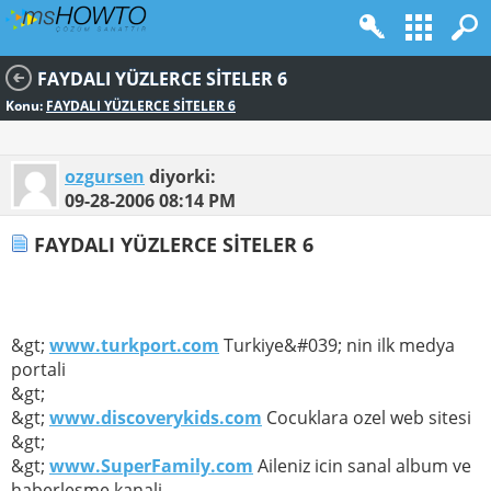
FAYDALI YÜZLERCE SİTELER 6
Konu:
FAYDALI YÜZLERCE SİTELER 6
ozgursen
diyorki:
09-28-2006
08:14 PM
FAYDALI YÜZLERCE SİTELER 6
&gt;
www.turkport.com
Turkiye&#039; nin ilk medya
portali
&gt;
&gt;
www.discoverykids.com
Cocuklara ozel web sitesi
&gt;
&gt;
www.SuperFamily.com
Aileniz icin sanal album ve
haberlesme kanali