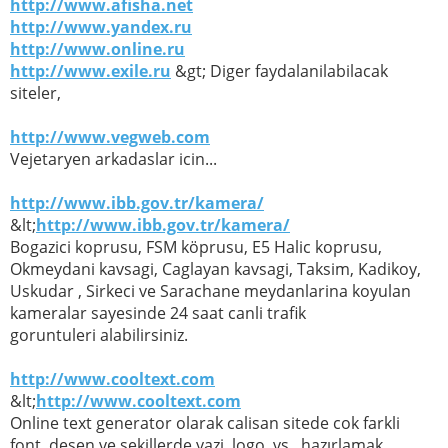
http://www.afisha.net
http://www.yandex.ru
http://www.online.ru
http://www.exile.ru
&gt; Diger faydalanilabilacak
siteler,
http://www.vegweb.com
Vejetaryen arkadaslar icin...
http://www.ibb.gov.tr/kamera/
&lt;
http://www.ibb.gov.tr/kamera/
Bogazici koprusu, FSM köprusu, E5 Halic koprusu,
Okmeydani kavsagi, Caglayan kavsagi, Taksim, Kadikoy,
Uskudar , Sirkeci ve Sarachane meydanlarina koyulan
kameralar sayesinde 24 saat canli trafik
goruntuleri alabilirsiniz.
http://www.cooltext.com
&lt;
http://www.cooltext.com
Online text generator olarak calisan sitede cok farkli
font, desen ve sekillerde yazi, logo, vs.. hazırlamak