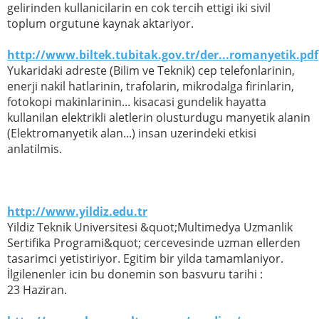
gelirinden kullanicilarin en cok tercih ettigi iki sivil
toplum orgutune kaynak aktariyor.
http://www.biltek.tubitak.gov.tr/der...romanyetik.pdf
Yukaridaki adreste (Bilim ve Teknik) cep telefonlarinin,
enerji nakil hatlarinin, trafolarin, mikrodalga firinlarin,
fotokopi makinlarinin... kisacasi gundelik hayatta
kullanilan elektrikli aletlerin olusturdugu manyetik alanin
(Elektromanyetik alan...) insan uzerindeki etkisi
anlatilmis.
http://www.yildiz.edu.tr
Yildiz Teknik Universitesi &quot;Multimedya Uzmanlik
Sertifika Programi&quot; cercevesinde uzman ellerden
tasarimci yetistiriyor. Egitim bir yilda tamamlaniyor.
İlgilenenler icin bu donemin son basvuru tarihi :
23 Haziran.