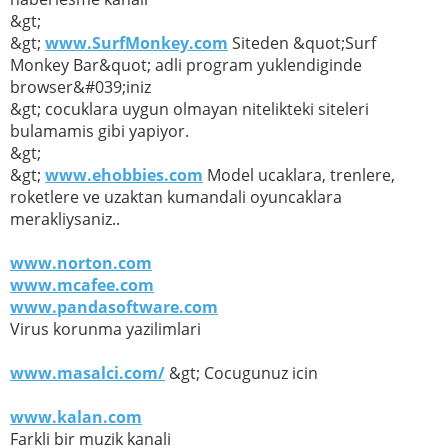
&gt;
&gt;
www.SurfMonkey.com
Siteden &quot;Surf
Monkey Bar&quot; adli program yuklendiginde
browser&#039;iniz
&gt; cocuklara uygun olmayan nitelikteki siteleri
bulamamis gibi yapiyor.
&gt;
&gt;
www.ehobbies.com
Model ucaklara, trenlere,
roketlere ve uzaktan kumandali oyuncaklara
merakliysaniz..
www.norton.com
www.mcafee.com
www.pandasoftware.com
Virus korunma yazilimlari
www.masalci.com/
&gt; Cocugunuz icin
www.kalan.com
Farkli bir muzik kanali