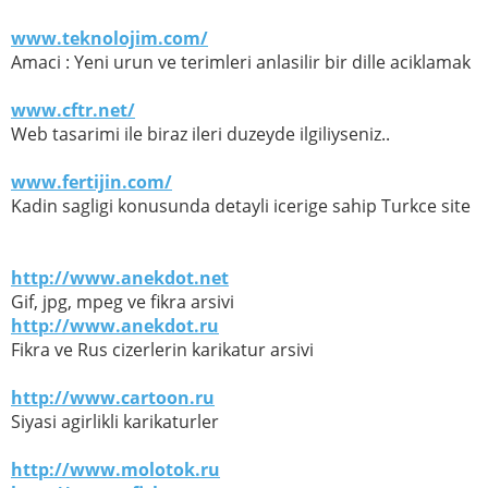
www.teknolojim.com/
Amaci : Yeni urun ve terimleri anlasilir bir dille aciklamak
www.cftr.net/
Web tasarimi ile biraz ileri duzeyde ilgiliyseniz..
www.fertijin.com/
Kadin sagligi konusunda detayli icerige sahip Turkce site
http://www.anekdot.net
Gif, jpg, mpeg ve fikra arsivi
http://www.anekdot.ru
Fikra ve Rus cizerlerin karikatur arsivi
http://www.cartoon.ru
Siyasi agirlikli karikaturler
http://www.molotok.ru