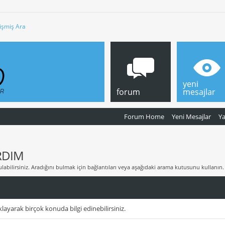
işmiş Ara
yeni
forum
mesajlar
Forum Home
Yeni Mesajlar
Y
RDIM
labilirsiniz. Aradığını bulmak için bağlantıları veya aşağıdaki arama kutusunu kullanın.
layarak birçok konuda bilgi edinebilirsiniz.