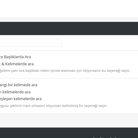
e Başlıklarda Ara
k & Kelimelerde ara
elerin yanı sıra başlıkları metin içinde aranması için istiyorsanız bu seçeneği seçin.
ngi bir kelimede ara
 kelimelerde ara
şleşen kelimelerde ara
gusu şeklinin nasıl olmasını istiyorsan belirtilmiş bir seçeneği seçin.