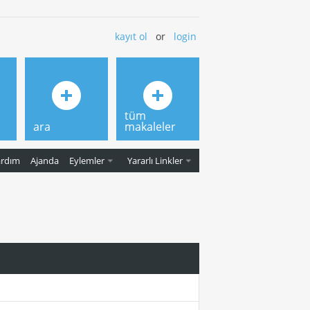
kayıt ol
or
login
tüm
ara
makaleler
ardım
Ajanda
Eylemler
Yararlı Linkler