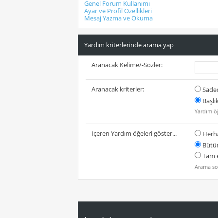
Genel Forum Kullanımı
Ayar ve Profil Özellikleri
Mesaj Yazma ve Okuma
Yardım kriterlerinde arama yap
Aranacak Kelime/-Sözler:
Aranacak kriterler:
Sadec
Başlı
Yardım öğ
Içeren Yardım öğeleri göster...
Herha
Bütün
Tam e
Arama sor