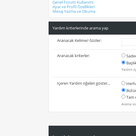
Genel Forum Kullanımı
Ayar ve Profil Özellikleri
Mesaj Yazma ve Okuma
Yardım kriterlerinde arama yap
Aranacak Kelime/-Sözler:
Aranacak kriterler:
Sadec
Başlı
Yardım öğ
Içeren Yardım öğeleri göster...
Herha
Bütün
Tam e
Arama sor