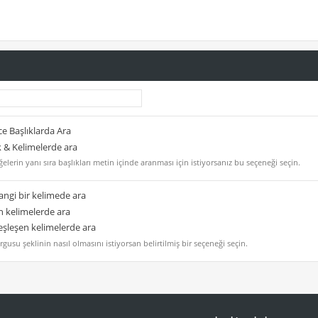
e Başlıklarda Ara
k & Kelimelerde ara
elerin yanı sıra başlıkları metin içinde aranması için istiyorsanız bu seçeneği seçin.
ngi bir kelimede ara
 kelimelerde ara
şleşen kelimelerde ara
gusu şeklinin nasıl olmasını istiyorsan belirtilmiş bir seçeneği seçin.