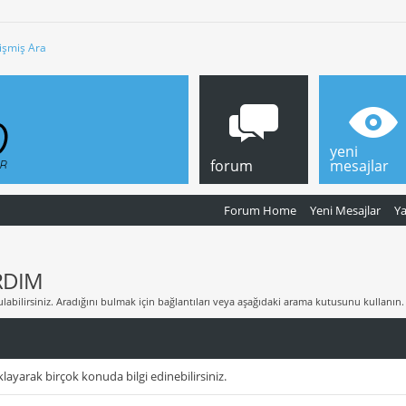
işmiş Ara
yeni
forum
mesajlar
Forum Home
Yeni Mesajlar
Y
RDIM
labilirsiniz. Aradığını bulmak için bağlantıları veya aşağıdaki arama kutusunu kullanın.
layarak birçok konuda bilgi edinebilirsiniz.