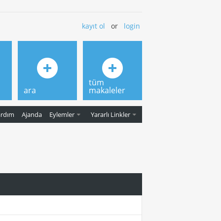
kayıt ol
or
login
tüm
ara
makaleler
ardım
Ajanda
Eylemler
Yararlı Linkler