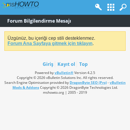
Forum Bilgilendirme Mesajı
Üzgünüz, bu içeriği cep stili desteklenmez.
Forum Ana Sayfaya gitmek için tıklayın
.
Giriş
Kayıt ol
Top
Powered by
vBulletin®
Version 4.2.5
Copyright © 2026 vBulletin Solutions Inc. All rights reserved.
Search Engine Optimisation provided by
DragonByte SEO (Pro)
-
vBulletin
Mods & Addons
Copyright © 2026 DragonByte Technologies Ltd.
mshowto.org | 2005 - 2019