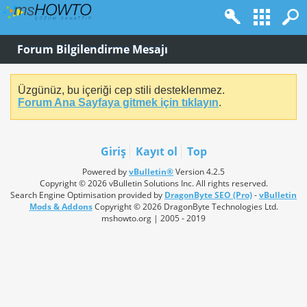
Forum Bilgilendirme Mesajı
Üzgünüz, bu içeriği cep stili desteklenmez.
Forum Ana Sayfaya gitmek için tıklayın
.
Giriş
Kayıt ol
Top
Powered by
vBulletin®
Version 4.2.5
Copyright © 2026 vBulletin Solutions Inc. All rights reserved.
Search Engine Optimisation provided by
DragonByte SEO (Pro)
-
vBulletin
Mods & Addons
Copyright © 2026 DragonByte Technologies Ltd.
mshowto.org | 2005 - 2019