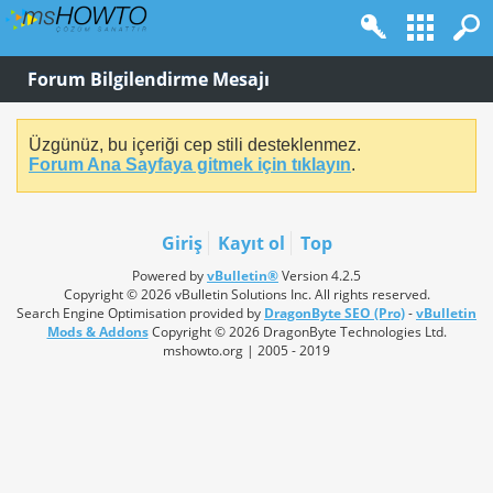
Forum Bilgilendirme Mesajı
Üzgünüz, bu içeriği cep stili desteklenmez.
Forum Ana Sayfaya gitmek için tıklayın
.
Giriş
Kayıt ol
Top
Powered by
vBulletin®
Version 4.2.5
Copyright © 2026 vBulletin Solutions Inc. All rights reserved.
Search Engine Optimisation provided by
DragonByte SEO (Pro)
-
vBulletin
Mods & Addons
Copyright © 2026 DragonByte Technologies Ltd.
mshowto.org | 2005 - 2019