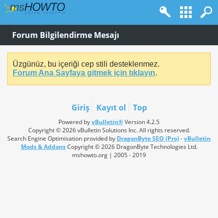
Forum Bilgilendirme Mesajı
Üzgünüz, bu içeriği cep stili desteklenmez.
Forum Ana Sayfaya gitmek için tıklayın
.
Giriş
Kayıt ol
Top
Powered by
vBulletin®
Version 4.2.5
Copyright © 2026 vBulletin Solutions Inc. All rights reserved.
Search Engine Optimisation provided by
DragonByte SEO (Pro)
-
vBulletin
Mods & Addons
Copyright © 2026 DragonByte Technologies Ltd.
mshowto.org | 2005 - 2019