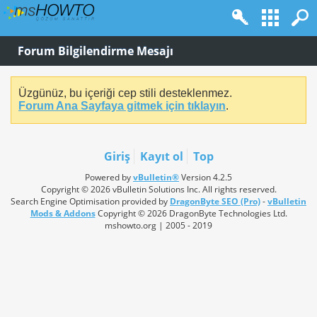
Forum Bilgilendirme Mesajı
Üzgünüz, bu içeriği cep stili desteklenmez.
Forum Ana Sayfaya gitmek için tıklayın
.
Giriş
Kayıt ol
Top
Powered by
vBulletin®
Version 4.2.5
Copyright © 2026 vBulletin Solutions Inc. All rights reserved.
Search Engine Optimisation provided by
DragonByte SEO (Pro)
-
vBulletin
Mods & Addons
Copyright © 2026 DragonByte Technologies Ltd.
mshowto.org | 2005 - 2019