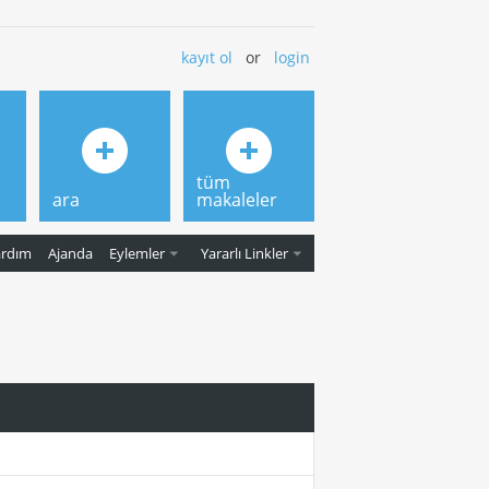
kayıt ol
or
login
tüm
ara
makaleler
ardım
Ajanda
Eylemler
Yararlı Linkler