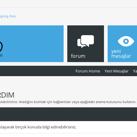
işmiş Ara
yeni
forum
mesajlar
Forum Home
Yeni Mesajlar
Y
RDIM
labilirsiniz. Aradığını bulmak için bağlantıları veya aşağıdaki arama kutusunu kullanın.
layarak birçok konuda bilgi edinebilirsiniz.