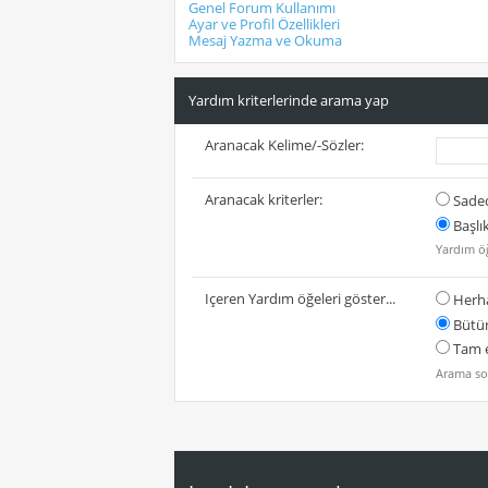
Genel Forum Kullanımı
Ayar ve Profil Özellikleri
Mesaj Yazma ve Okuma
Yardım kriterlerinde arama yap
Aranacak Kelime/-Sözler:
Aranacak kriterler:
Sadec
Başlı
Yardım öğ
Içeren Yardım öğeleri göster...
Herha
Bütün
Tam e
Arama sor