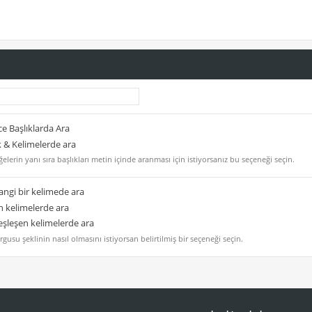
e Başlıklarda Ara
k & Kelimelerde ara
elerin yanı sıra başlıkları metin içinde aranması için istiyorsanız bu seçeneği seçin.
ngi bir kelimede ara
 kelimelerde ara
şleşen kelimelerde ara
gusu şeklinin nasıl olmasını istiyorsan belirtilmiş bir seçeneği seçin.