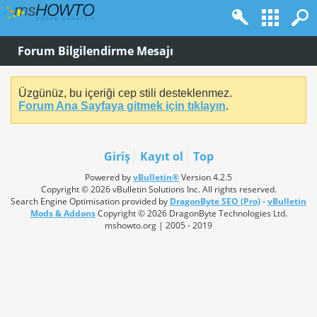
Forum Bilgilendirme Mesajı
Üzgünüz, bu içeriği cep stili desteklenmez.
Forum Ana Sayfaya gitmek için tıklayın
.
Giriş
Kayıt ol
Top
Powered by
vBulletin®
Version 4.2.5
Copyright © 2026 vBulletin Solutions Inc. All rights reserved.
Search Engine Optimisation provided by
DragonByte SEO (Pro)
-
vBulletin
Mods & Addons
Copyright © 2026 DragonByte Technologies Ltd.
mshowto.org | 2005 - 2019