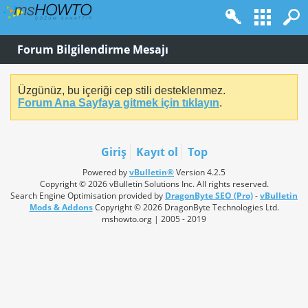
Forum Bilgilendirme Mesajı
Üzgünüz, bu içeriği cep stili desteklenmez.
Forum Ana Sayfaya gitmek için tıklayın
.
Giriş
Kayıt ol
Top
Powered by
vBulletin®
Version 4.2.5
Copyright © 2026 vBulletin Solutions Inc. All rights reserved.
Search Engine Optimisation provided by
DragonByte SEO (Pro)
-
vBulletin
Mods & Addons
Copyright © 2026 DragonByte Technologies Ltd.
mshowto.org | 2005 - 2019