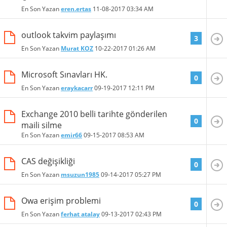
En Son Yazan
eren.ertas
11-08-2017
03:34 AM
outlook takvim paylaşımı
3
En Son Yazan
Murat KOZ
10-22-2017
01:26 AM
Microsoft Sınavları HK.
0
En Son Yazan
eraykacarr
09-19-2017
12:11 PM
Exchange 2010 belli tarihte gönderilen
0
maili silme
En Son Yazan
emir66
09-15-2017
08:53 AM
CAS değişikliği
0
En Son Yazan
msuzun1985
09-14-2017
05:27 PM
Owa erişim problemi
0
En Son Yazan
ferhat atalay
09-13-2017
02:43 PM