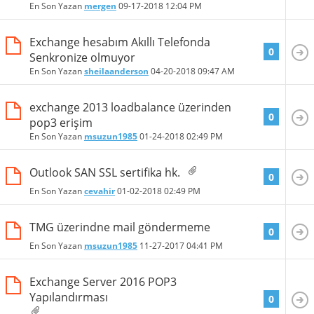
En Son Yazan
mergen
09-17-2018
12:04 PM
Exchange hesabım Akıllı Telefonda
0
Senkronize olmuyor
En Son Yazan
sheilaanderson
04-20-2018
09:47 AM
exchange 2013 loadbalance üzerinden
0
pop3 erişim
En Son Yazan
msuzun1985
01-24-2018
02:49 PM
Outlook SAN SSL sertifika hk.
0
En Son Yazan
cevahir
01-02-2018
02:49 PM
TMG üzerindne mail göndermeme
0
En Son Yazan
msuzun1985
11-27-2017
04:41 PM
Exchange Server 2016 POP3
Yapılandırması
0