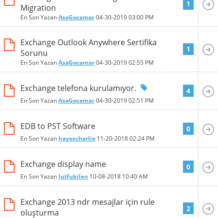
1
Migration
En Son Yazan
AsaGocamar
04-30-2019
03:00 PM
Exchange Outlook Anywhere Sertifika
1
Sorunu
En Son Yazan
AsaGocamar
04-30-2019
02:55 PM
Exchange telefona kurulamıyor.
4
En Son Yazan
AsaGocamar
04-30-2019
02:51 PM
EDB to PST Software
0
En Son Yazan
hayescharlie
11-20-2018
02:24 PM
Exchange display name
0
En Son Yazan
lutfubilen
10-08-2018
10:40 AM
Exchange 2013 ndr mesajlar için rule
2
oluşturma