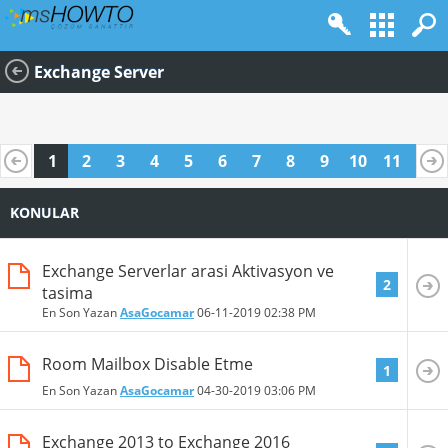
Exchange Server
1
2
3
4
5
6
7
8
9
10
11
12
13
14
15
16
17
18
19
20
KONULAR
Exchange Serverlar arasi Aktivasyon ve
2
tasima
En Son Yazan
AsaGocamar
06-11-2019
02:38 PM
Room Mailbox Disable Etme
1
En Son Yazan
AsaGocamar
04-30-2019
03:06 PM
Exchange 2013 to Exchange 2016