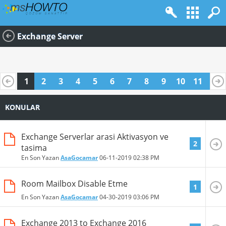
Exchange Server
1
2
3
4
5
6
7
8
9
10
11
12
13
14
15
16
17
18
19
20
KONULAR
Exchange Serverlar arasi Aktivasyon ve
2
tasima
En Son Yazan
AsaGocamar
06-11-2019
02:38 PM
Room Mailbox Disable Etme
1
En Son Yazan
AsaGocamar
04-30-2019
03:06 PM
Exchange 2013 to Exchange 2016