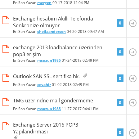
En Son Yazan
mergen
09-17-2018
12:04 PM
Exchange hesabım Akıllı Telefonda
0
Senkronize olmuyor
En Son Yazan
sheilaanderson
04-20-2018
09:47 AM
exchange 2013 loadbalance üzerinden
0
pop3 erişim
En Son Yazan
msuzun1985
01-24-2018
02:49 PM
Outlook SAN SSL sertifika hk.
0
En Son Yazan
cevahir
01-02-2018
02:49 PM
TMG üzerindne mail göndermeme
0
En Son Yazan
msuzun1985
11-27-2017
04:41 PM
Exchange Server 2016 POP3
Yapılandırması
0