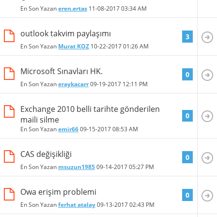
En Son Yazan
eren.ertas
11-08-2017
03:34 AM
outlook takvim paylaşımı
3
En Son Yazan
Murat KOZ
10-22-2017
01:26 AM
Microsoft Sınavları HK.
0
En Son Yazan
eraykacarr
09-19-2017
12:11 PM
Exchange 2010 belli tarihte gönderilen
0
maili silme
En Son Yazan
emir66
09-15-2017
08:53 AM
CAS değişikliği
0
En Son Yazan
msuzun1985
09-14-2017
05:27 PM
Owa erişim problemi
0
En Son Yazan
ferhat atalay
09-13-2017
02:43 PM