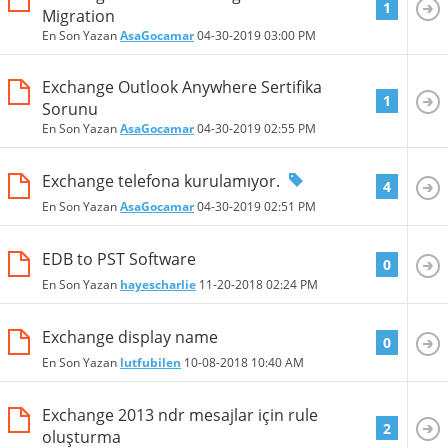
1
Migration
En Son Yazan
AsaGocamar
04-30-2019
03:00 PM
Exchange Outlook Anywhere Sertifika
1
Sorunu
En Son Yazan
AsaGocamar
04-30-2019
02:55 PM
Exchange telefona kurulamıyor.
4
En Son Yazan
AsaGocamar
04-30-2019
02:51 PM
EDB to PST Software
0
En Son Yazan
hayescharlie
11-20-2018
02:24 PM
Exchange display name
0
En Son Yazan
lutfubilen
10-08-2018
10:40 AM
Exchange 2013 ndr mesajlar için rule
2
oluşturma