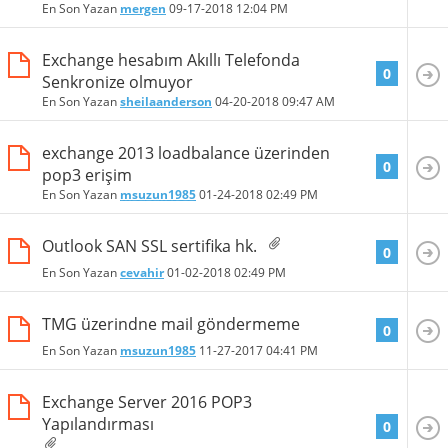
En Son Yazan
mergen
09-17-2018
12:04 PM
Exchange hesabım Akıllı Telefonda
0
Senkronize olmuyor
En Son Yazan
sheilaanderson
04-20-2018
09:47 AM
exchange 2013 loadbalance üzerinden
0
pop3 erişim
En Son Yazan
msuzun1985
01-24-2018
02:49 PM
Outlook SAN SSL sertifika hk.
0
En Son Yazan
cevahir
01-02-2018
02:49 PM
TMG üzerindne mail göndermeme
0
En Son Yazan
msuzun1985
11-27-2017
04:41 PM
Exchange Server 2016 POP3
Yapılandırması
0