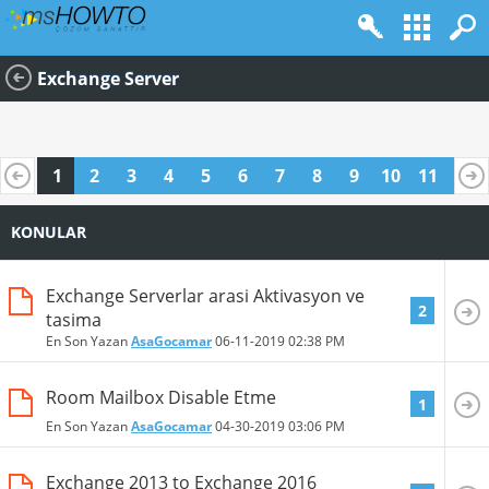
Exchange Server
1
2
3
4
5
6
7
8
9
10
11
12
13
14
15
16
17
18
19
20
KONULAR
Exchange Serverlar arasi Aktivasyon ve
2
tasima
En Son Yazan
AsaGocamar
06-11-2019
02:38 PM
Room Mailbox Disable Etme
1
En Son Yazan
AsaGocamar
04-30-2019
03:06 PM
Exchange 2013 to Exchange 2016