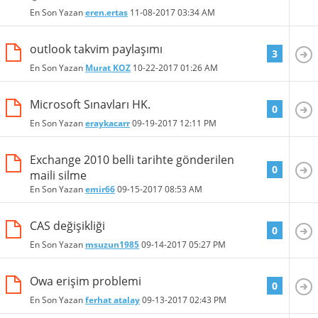
En Son Yazan
eren.ertas
11-08-2017
03:34 AM
outlook takvim paylaşımı
3
En Son Yazan
Murat KOZ
10-22-2017
01:26 AM
Microsoft Sınavları HK.
0
En Son Yazan
eraykacarr
09-19-2017
12:11 PM
Exchange 2010 belli tarihte gönderilen
0
maili silme
En Son Yazan
emir66
09-15-2017
08:53 AM
CAS değişikliği
0
En Son Yazan
msuzun1985
09-14-2017
05:27 PM
Owa erişim problemi
0
En Son Yazan
ferhat atalay
09-13-2017
02:43 PM