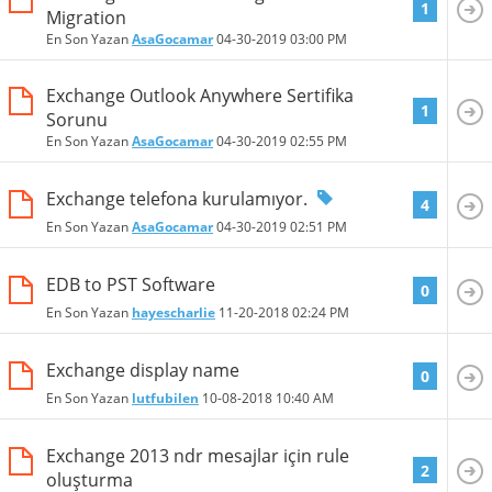
1
Migration
En Son Yazan
AsaGocamar
04-30-2019
03:00 PM
Exchange Outlook Anywhere Sertifika
1
Sorunu
En Son Yazan
AsaGocamar
04-30-2019
02:55 PM
Exchange telefona kurulamıyor.
4
En Son Yazan
AsaGocamar
04-30-2019
02:51 PM
EDB to PST Software
0
En Son Yazan
hayescharlie
11-20-2018
02:24 PM
Exchange display name
0
En Son Yazan
lutfubilen
10-08-2018
10:40 AM
Exchange 2013 ndr mesajlar için rule
2
oluşturma