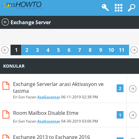
Exchange Server
1
2
3
4
5
6
7
8
9
10
11
12
13
14
15
16
17
18
19
20
KONULAR
Exchange Serverlar arasi Aktivasyon ve
2
tasima
En Son Yazan
AsaGocamar
06-11-2019
02:38 PM
Room Mailbox Disable Etme
1
En Son Yazan
AsaGocamar
04-30-2019
03:06 PM
Exchange 2013 to Exchange 2016