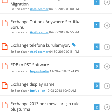
1
Migration
En Son Yazan
AsaGocamar
04-30-2019
03:00 PM
Exchange Outlook Anywhere Sertifika
1
Sorunu
En Son Yazan
AsaGocamar
04-30-2019
02:55 PM
Exchange telefona kurulamıyor.
4
En Son Yazan
AsaGocamar
04-30-2019
02:51 PM
EDB to PST Software
0
En Son Yazan
hayescharlie
11-20-2018
02:24 PM
Exchange display name
0
En Son Yazan
lutfubilen
10-08-2018
10:40 AM
Exchange 2013 ndr mesajlar için rule
2
oluşturma