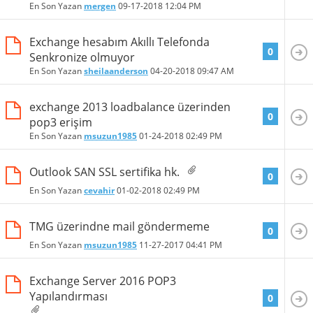
En Son Yazan
mergen
09-17-2018
12:04 PM
Exchange hesabım Akıllı Telefonda
0
Senkronize olmuyor
En Son Yazan
sheilaanderson
04-20-2018
09:47 AM
exchange 2013 loadbalance üzerinden
0
pop3 erişim
En Son Yazan
msuzun1985
01-24-2018
02:49 PM
Outlook SAN SSL sertifika hk.
0
En Son Yazan
cevahir
01-02-2018
02:49 PM
TMG üzerindne mail göndermeme
0
En Son Yazan
msuzun1985
11-27-2017
04:41 PM
Exchange Server 2016 POP3
Yapılandırması
0