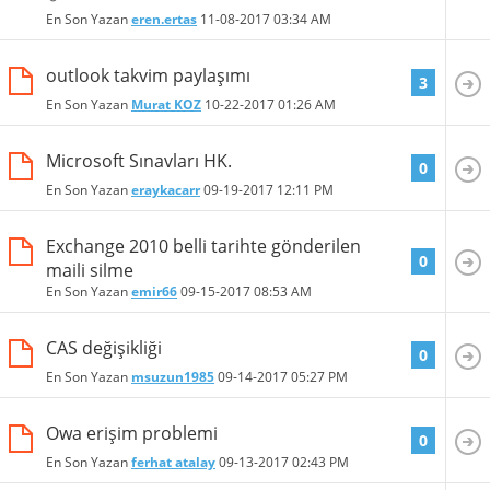
En Son Yazan
eren.ertas
11-08-2017
03:34 AM
outlook takvim paylaşımı
3
En Son Yazan
Murat KOZ
10-22-2017
01:26 AM
Microsoft Sınavları HK.
0
En Son Yazan
eraykacarr
09-19-2017
12:11 PM
Exchange 2010 belli tarihte gönderilen
0
maili silme
En Son Yazan
emir66
09-15-2017
08:53 AM
CAS değişikliği
0
En Son Yazan
msuzun1985
09-14-2017
05:27 PM
Owa erişim problemi
0
En Son Yazan
ferhat atalay
09-13-2017
02:43 PM