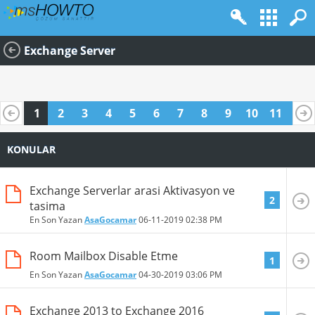
Exchange Server
1
2
3
4
5
6
7
8
9
10
11
12
13
14
15
16
17
18
19
20
KONULAR
Exchange Serverlar arasi Aktivasyon ve
2
tasima
En Son Yazan
AsaGocamar
06-11-2019
02:38 PM
Room Mailbox Disable Etme
1
En Son Yazan
AsaGocamar
04-30-2019
03:06 PM
Exchange 2013 to Exchange 2016