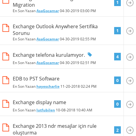
1
Migration
En Son Yazan
AsaGocamar
04-30-2019
03:00 PM
Exchange Outlook Anywhere Sertifika
1
Sorunu
En Son Yazan
AsaGocamar
04-30-2019
02:55 PM
Exchange telefona kurulamıyor.
4
En Son Yazan
AsaGocamar
04-30-2019
02:51 PM
EDB to PST Software
0
En Son Yazan
hayescharlie
11-20-2018
02:24 PM
Exchange display name
0
En Son Yazan
lutfubilen
10-08-2018
10:40 AM
Exchange 2013 ndr mesajlar için rule
2
oluşturma