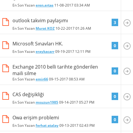
En Son Yazan
eren.ertas
11-08-2017
03:34 AM
outlook takvim paylaşımı
3
En Son Yazan
Murat KOZ
10-22-2017
01:26 AM
Microsoft Sınavları HK.
0
En Son Yazan
eraykacarr
09-19-2017
12:11 PM
Exchange 2010 belli tarihte gönderilen
0
maili silme
En Son Yazan
emir66
09-15-2017
08:53 AM
CAS değişikliği
0
En Son Yazan
msuzun1985
09-14-2017
05:27 PM
Owa erişim problemi
0
En Son Yazan
ferhat atalay
09-13-2017
02:43 PM