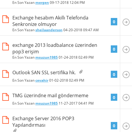
En Son Yazan
mergen
09-17-2018
12:04 PM
Exchange hesabım Akıllı Telefonda
0
Senkronize olmuyor
En Son Yazan
sheilaanderson
04-20-2018
09:47 AM
exchange 2013 loadbalance üzerinden
0
pop3 erişim
En Son Yazan
msuzun1985
01-24-2018
02:49 PM
Outlook SAN SSL sertifika hk.
0
En Son Yazan
cevahir
01-02-2018
02:49 PM
TMG üzerindne mail göndermeme
0
En Son Yazan
msuzun1985
11-27-2017
04:41 PM
Exchange Server 2016 POP3
Yapılandırması
0